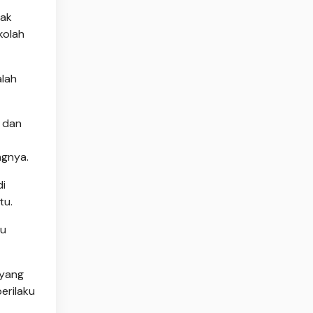
dak
kolah
alah
 dan
ngnya.
di
tu.
au
 yang
erilaku