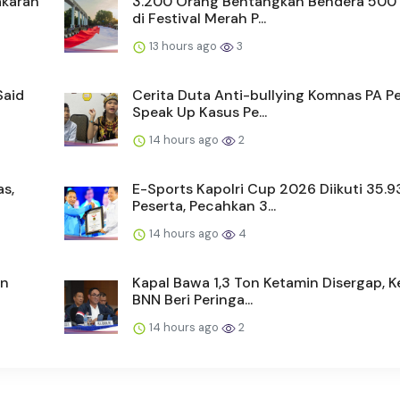
akaran
3.200 Orang Bentangkan Bendera 500
di Festival Merah P...
13 hours ago
3
Said
Cerita Duta Anti-bullying Komnas PA P
Speak Up Kasus Pe...
14 hours ago
2
s,
E-Sports Kapolri Cup 2026 Diikuti 35.9
Peserta, Pecahkan 3...
14 hours ago
4
an
Kapal Bawa 1,3 Ton Ketamin Disergap, K
BNN Beri Peringa...
14 hours ago
2