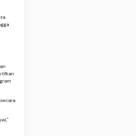
nta
ingga
kan
ktifkan
agram
 secara
wi,"