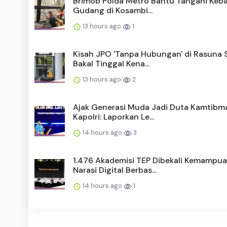
Brimob Polda Metro Bantu Tangani Keb
Gudang di Kosambi...
13 hours ago
1
Kisah JPO 'Tanpa Hubungan' di Rasuna 
Bakal Tinggal Kena...
13 hours ago
2
Ajak Generasi Muda Jadi Duta Kamtibma
Kapolri: Laporkan Le...
14 hours ago
3
1.476 Akademisi TEP Dibekali Kemampu
Narasi Digital Berbas...
14 hours ago
1