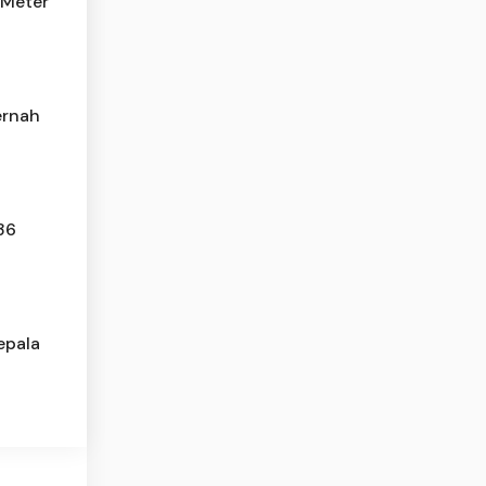
 Meter
ernah
36
epala