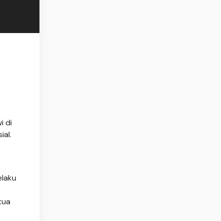
i di
ial.
elaku
tua