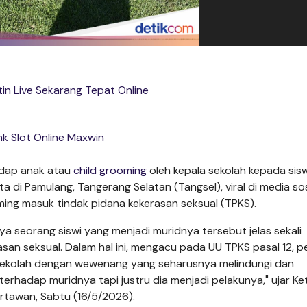
tin Live Sekarang Tepat Online
nk Slot Online Maxwin
adap anak atau
child grooming
oleh kepala sekolah kepada sisw
di Pamulang, Tangerang Selatan (Tangsel), viral di media sos
ng masuk tindak pidana kekerasan seksual (TPKS).
a seorang siswi yang menjadi muridnya tersebut jelas sekali
san seksual. Dalam hal ini, mengacu pada UU TPKS pasal 12, p
ekolah dengan wewenang yang seharusnya melindungi dan
erhadap muridnya tapi justru dia menjadi pelakunya," ujar Ke
tawan, Sabtu (16/5/2026).