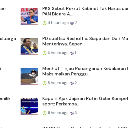
ian
PKS Sebut Rekrut Kabinet Tak Harus dari
PAN Bicara A...
4 hours ago
2
eluarga
PD soal Isu Reshuffle: Siapa dan Dari M
Menterinya, Sepen...
6 hours ago
1
i
Menhut Tinjau Penanganan Kebakaran 
Maksimalkan Penggu...
8 hours ago
2
milik
Kapolri Ajak Jajaran Rutin Gelar Kompet
sport: Perkemba...
11 hours ago
3