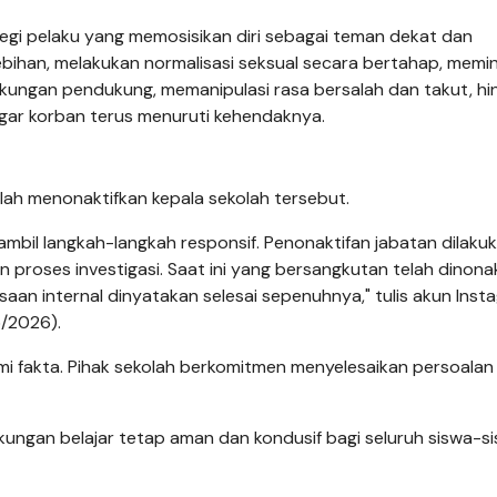
egi pelaku yang memosisikan diri sebagai teman dekat dan
ebihan, melakukan normalisasi seksual secara bertahap, memi
ingkungan pendukung, memanipulasi rasa bersalah dan takut, h
ar korban terus menuruti kehendaknya.
lah menonaktifkan kepala sekolah tersebut.
bil langkah-langkah responsif. Penonaktifan jabatan dilaku
n proses investigasi. Saat ini yang bersangkutan telah dinona
aan internal dinyatakan selesai sepenuhnya," tulis akun Inst
5/2026).
 fakta. Pihak sekolah berkomitmen menyelesaikan persoalan
kungan belajar tetap aman dan kondusif bagi seluruh siswa-sis