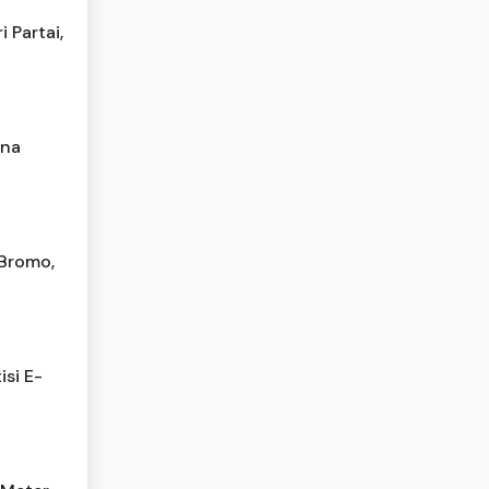
 Partai,
ana
Bromo,
isi E-