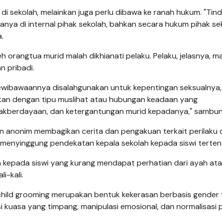
 di sekolah, melainkan juga perlu dibawa ke ranah hukum. "Tin
hanya di internal pihak sekolah, bahkan secara hukum pihak se
.
orangtua murid malah dikhianati pelaku. Pelaku, jelasnya, m
 pribadi.
kewibawaannya disalahgunakan untuk kepentingan seksualnya,
kukan dengan tipu muslihat atau hubungan keadaan yang
dakberdayaan, dan ketergantungan murid kepadanya," sambu
un anonim membagikan cerita dan pengakuan terkait perilaku 
 menyinggung pendekatan kepala sekolah kepada siswi terten
 kepada siswi yang kurang mendapat perhatian dari ayah at
i-kali.
hild grooming merupakan bentuk kekerasan berbasis gender
 kuasa yang timpang, manipulasi emosional, dan normalisasi p