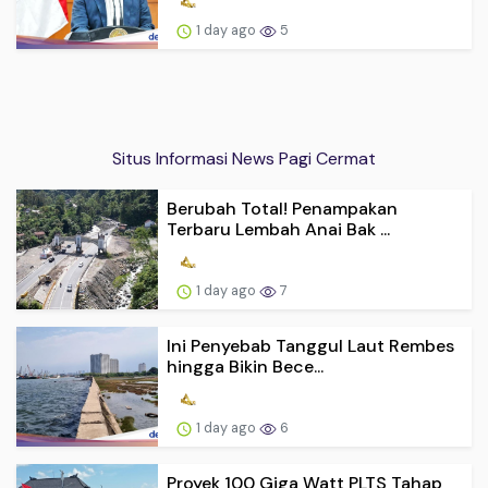
1 day ago
5
Situs Informasi News Pagi Cermat
Berubah Total! Penampakan
Terbaru Lembah Anai Bak ...
1 day ago
7
Ini Penyebab Tanggul Laut Rembes
hingga Bikin Bece...
1 day ago
6
Proyek 100 Giga Watt PLTS Tahap