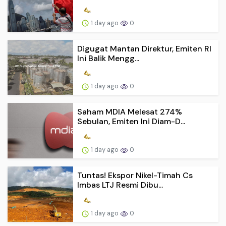
1 day ago
0
Digugat Mantan Direktur, Emiten RI
Ini Balik Mengg...
1 day ago
0
Saham MDIA Melesat 274%
Sebulan, Emiten Ini Diam-D...
1 day ago
0
Tuntas! Ekspor Nikel-Timah Cs
Imbas LTJ Resmi Dibu...
1 day ago
0