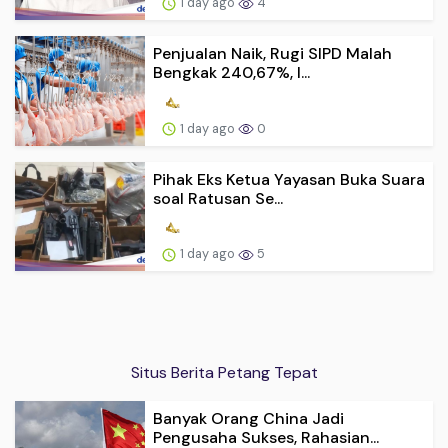
1 day ago
4
Penjualan Naik, Rugi SIPD Malah
Bengkak 240,67%, I...
1 day ago
0
Pihak Eks Ketua Yayasan Buka Suara
soal Ratusan Se...
1 day ago
5
Situs Berita Petang Tepat
Banyak Orang China Jadi
Pengusaha Sukses, Rahasian...