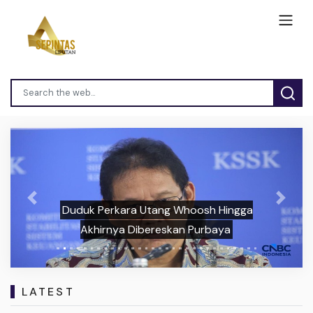
Previous
Next
Duduk Perkara Utang Whoosh Hingga
Akhirnya Dibereskan Purbaya
LATEST