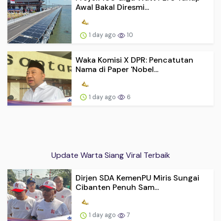
Awal Bakal Diresmi...
1 day ago
10
Waka Komisi X DPR: Pencatutan
Nama di Paper 'Nobel...
1 day ago
6
Update Warta Siang Viral Terbaik
Dirjen SDA KemenPU Miris Sungai
Cibanten Penuh Sam...
1 day ago
7