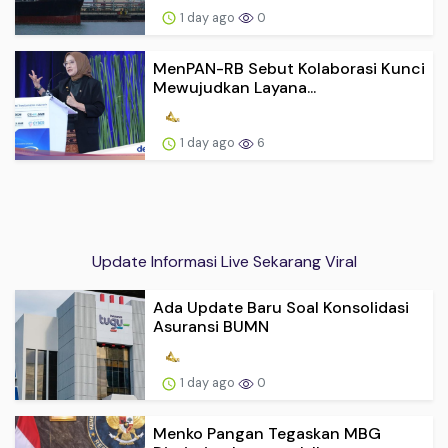
1 day ago
0
MenPAN-RB Sebut Kolaborasi Kunci
Mewujudkan Layana...
1 day ago
6
Update Informasi Live Sekarang Viral
Ada Update Baru Soal Konsolidasi
Asuransi BUMN
1 day ago
0
Menko Pangan Tegaskan MBG