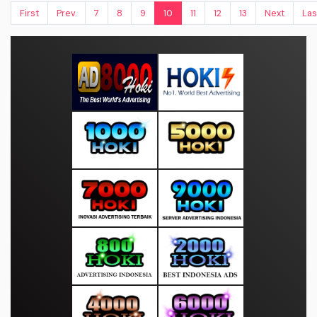
First
Prev.
7
8
9
10
11
12
13
Next
Las