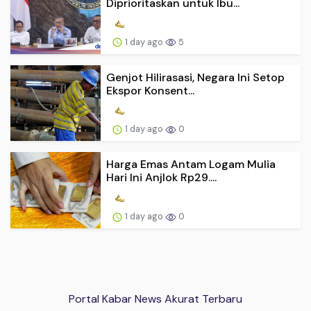
Diprioritaskan untuk Ibu...
1 day ago
5
Genjot Hilirasasi, Negara Ini Setop
Ekspor Konsent...
1 day ago
0
Harga Emas Antam Logam Mulia
Hari Ini Anjlok Rp29....
1 day ago
0
Portal Kabar News Akurat Terbaru