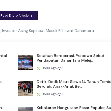
Read Entire Article
, Investor Asing Kepincut Masuk RI Lewat Danantara
ntal
Setahun Beroperasi, Prabowo Sebut
Pendapatan Danantara Melej...
1 hour ago
1
s
Detik-Detik Maut Siswa 14 Tahun Temb
Sekolah, Anak-Anak Be...
1 hour ago
1
n
Kebakaran Hanguskan Pasar Populer, S