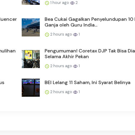
1 hour ago
2
fluencer
Bea Cukai Gagalkan Penyelundupan 10
Ganja oleh Guru India...
2 hours ago
1
mulihan
Pengumuman! Coretax DJP Tak Bisa Dia
Selama Akhir Pekan
2 hours ago
1
us
BEI Lelang 11 Saham, Ini Syarat Belinya
2 hours ago
1