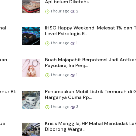
Api belum Diketahu...
1 hour ago
2
nal
IHSG Happy Weekend! Melesat 1% dan
Level Psikologis 6...
1 hour ago
1
kan
Buah Majapahit Berpotensi Jadi Antika
Payudara, Ini Penj...
1 hour ago
1
nur BI:
Penampakan Mobil Listrik Termurah di G
Harganya Cuma Rp...
1 hour ago
3
sue
Krisis Menggila, HP Mahal Mendadak La
Diborong Warga...