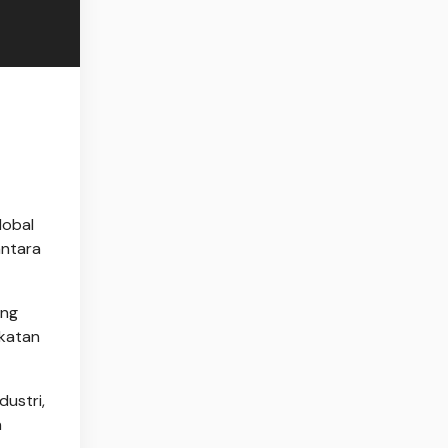
lobal
antara
ung
gkatan
ustri,
n