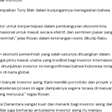
ir Institute.
isampaikan Tony Blair dalam kunjungannya menegaskan bahwa
tor untuk berpartisipasi dalam pembangunan ekonomi kita.
nasional untuk masuk secara efektif, dan sentimen pasar san
erintah," jelas Rosan dalam keterangan resmi, dikutip Rabu
an ekonomi pemerintah yang salah satunya dituangkan dalam
 pintu masuk utama yang kredibel bagi investor internasio
ditunjukkan investor ini mengonfirmasi bahwa Indonesia teta
n di mata global.
h banyak investor asing. Kami memiliki portofolio dan proyek 
selerasi proses ini agar dampaknya segera terasa di masyara
ang menyusul," tegas Rosan.
si Danantara sangat kuat dan menarik bagi investor asing da
 Blair juga berharap antusiasme investor asing itu mampu