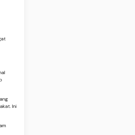
gat
nal
p
yang
kat. Ini
lam