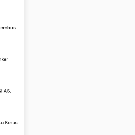
 Tembus
nker
IIAS,
ku Keras