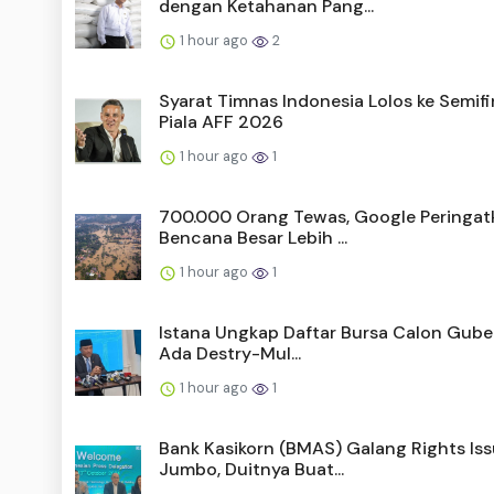
dengan Ketahanan Pang...
1 hour ago
2
Syarat Timnas Indonesia Lolos ke Semifi
Piala AFF 2026
1 hour ago
1
700.000 Orang Tewas, Google Peringat
Bencana Besar Lebih ...
1 hour ago
1
Istana Ungkap Daftar Bursa Calon Guber
Ada Destry-Mul...
1 hour ago
1
Bank Kasikorn (BMAS) Galang Rights Is
Jumbo, Duitnya Buat...