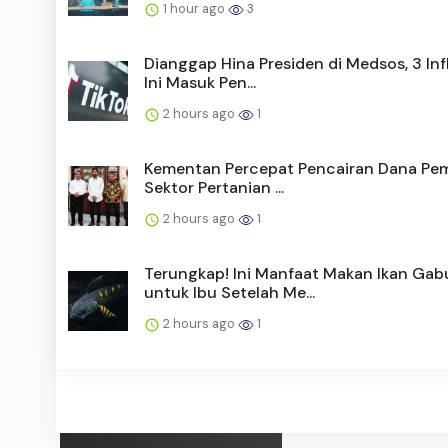
1 hour ago
3
Dianggap Hina Presiden di Medsos, 3 In
Ini Masuk Pen...
2 hours ago
1
Kementan Percepat Pencairan Dana Pe
Sektor Pertanian ...
2 hours ago
1
Terungkap! Ini Manfaat Makan Ikan Gab
untuk Ibu Setelah Me...
2 hours ago
1