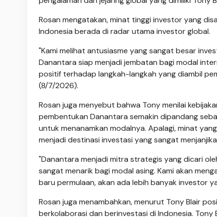
pengalaman dan jejaring global yang dimiliki Tony Bla
Rosan mengatakan, minat tinggi investor yang d
Indonesia berada di radar utama investor global.
"Kami melihat antusiasme yang sangat besar inves
Danantara siap menjadi jembatan bagi modal inter
positif terhadap langkah-langkah yang diambil pem
(8/7/2026).
Rosan juga menyebut bahwa Tony menilai kebijak
pembentukan Danantara semakin dipandang sebagai
untuk menanamkan modalnya. Apalagi, minat yang 
menjadi destinasi investasi yang sangat menjanjika
"Danantara menjadi mitra strategis yang dicari ole
sangat menarik bagi modal asing. Kami akan mengak
baru permulaan, akan ada lebih banyak investor y
Rosan juga menambahkan, menurut Tony Blair posi
berkolaborasi dan berinvestasi di Indonesia. Tony