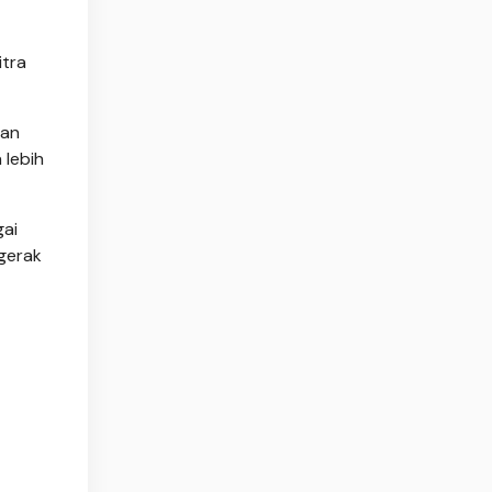
itra
gan
 lebih
gai
gerak