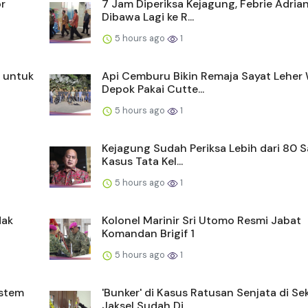
r
7 Jam Diperiksa Kejagung, Febrie Adria
Dibawa Lagi ke R...
5 hours ago
1
 untuk
Api Cemburu Bikin Remaja Sayat Leher
Depok Pakai Cutte...
5 hours ago
1
Kejagung Sudah Periksa Lebih dari 80 Sa
Kasus Tata Kel...
5 hours ago
1
dak
Kolonel Marinir Sri Utomo Resmi Jabat
Komandan Brigif 1
5 hours ago
1
istem
'Bunker' di Kasus Ratusan Senjata di Se
Jaksel Sudah Di...