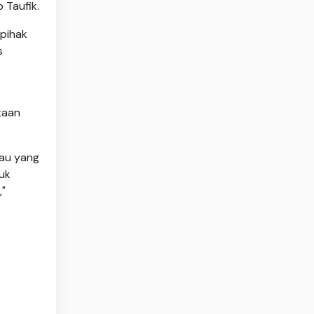
 Taufik.
 pihak
s
taan
lau yang
tuk
,"