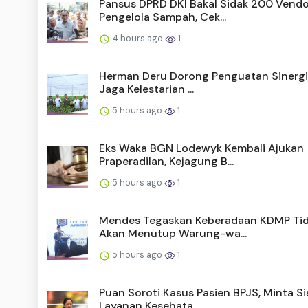
Pansus DPRD DKI Bakal Sidak 200 Vendo
Pengelola Sampah, Cek...
4 hours ago
1
Herman Deru Dorong Penguatan Sinergi
Jaga Kelestarian ...
5 hours ago
1
Eks Waka BGN Lodewyk Kembali Ajukan
Praperadilan, Kejagung B...
5 hours ago
1
Mendes Tegaskan Keberadaan KDMP Ti
Akan Menutup Warung-wa...
5 hours ago
1
Puan Soroti Kasus Pasien BPJS, Minta S
Layanan Kesehata...