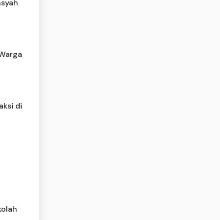
nsyah
 Warga
ksi di
kolah