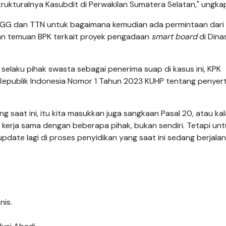
strukturalnya Kasubdit di Perwakilan Sumatera Selatan," ungkap
a AGG dan TTN untuk bagaimana kemudian ada permintaan dari
n temuan BPK terkait proyek pengadaan
smart board
di Dina
elaku pihak swasta sebagai penerima suap di kasus ini, KPK
publik Indonesia Nomor 1 Tahun 2023 KUHP tentang penyer
g saat ini, itu kita masukkan juga sangkaan Pasal 20, atau ka
da kerja sama dengan beberapa pihak, bukan sendiri. Tetapi un
pdate lagi di proses penyidikan yang saat ini sedang berjalan
nis.