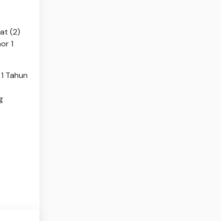
at (2)
or 1
 1 Tahun
g