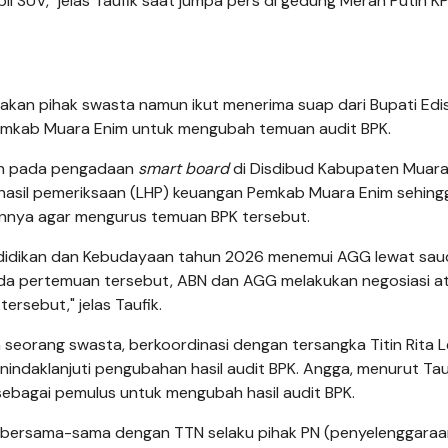
il SUV," jelas Taufik saat jumpa pers di gedung Merah Putih KP
akan pihak swasta namun ikut menerima suap dari Bupati Edi
emkab Muara Enim untuk mengubah temuan audit BPK.
an pada pengadaan
smart board
di Disdibud Kabupaten Muara
n hasil pemeriksaan (LHP) keuangan Pemkab Muara Enim sehing
annya agar mengurus temuan BPK tersebut.
Pendidikan dan Kebudayaan tahun 2026 menemui AGG lewat sau
ada pertemuan tersebut, ABN dan AGG melakukan negosiasi a
rsebut," jelas Taufik.
seorang swasta, berkoordinasi dengan tersangka Titin Rita L
indaklanjuti pengubahan hasil audit BPK. Angga, menurut Tauf
 sebagai pemulus untuk mengubah hasil audit BPK.
tu bersama-sama dengan TTN selaku pihak PN (penyelenggara