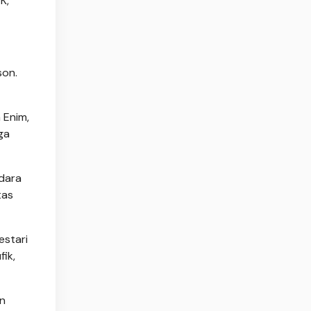
K,
son.
 Enim,
ga
dara
tas
estari
ik,
an