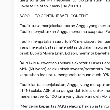
uang tunai dari MYN sebesar Rp 100 juta; 1 unit mob
Jakarta Selatan, Kamis (11/6/2026).
SCROLL TO CONTINUE WITH CONTENT
Taufik turut menjelaskan peran Angga yang merup
Taufik menyebutkan Angga menerima suap dari P
Taufik mengatakan saat itu BPK mendapati temu
yang melebihi batas materialitas di dalam lapora
pihak Bupati Muara Enim, Edison, meminta bawah
"ABN (Abi Nurwardani) selaku Sekretaris Dinas 
MYN (Mulyono) selaku pihak swasta/perantara. P
kebutuhan fee untuk mengubah temuan audit BPK te
Taufik lantas menjelaskan, Angga, yang merupakan 
(TTN) selaku ASN atau pengendali teknis untuk men
menerima
fee
Rp 100 juta yang diberikan oleh Abi
"Mengenai kapasitas AGG selaku pihak swasta, i