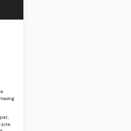
ka
masing
pat,
 juta;