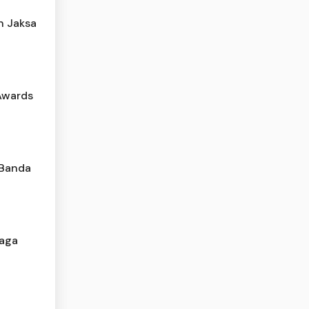
n Jaksa
 Awards
 Banda
Jaga