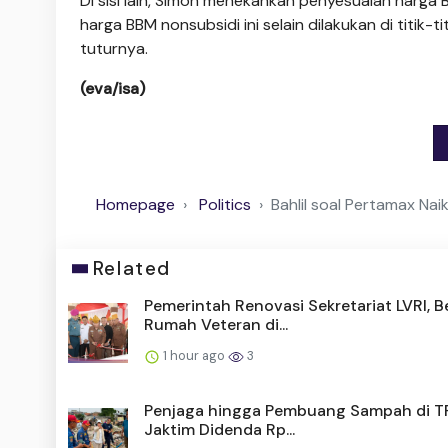
Di sisi lain, Simon menekankan penyesuaian harga 
harga BBM nonsubsidi ini selain dilakukan di titik-
tuturnya.
(eva/isa)
Homepage
Politics
Bahlil soal Pertamax Nai
Related
Pemerintah Renovasi Sekretariat LVRI, 
Rumah Veteran di...
1 hour ago
3
Penjaga hingga Pembuang Sampah di TP
Jaktim Didenda Rp...