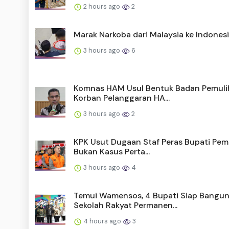
2 hours ago
2
Marak Narkoba dari Malaysia ke Indones
3 hours ago
6
Komnas HAM Usul Bentuk Badan Pemuli
Korban Pelanggaran HA...
3 hours ago
2
KPK Usut Dugaan Staf Peras Bupati Pem
Bukan Kasus Perta...
3 hours ago
4
Temui Wamensos, 4 Bupati Siap Bangu
Sekolah Rakyat Permanen...
4 hours ago
3