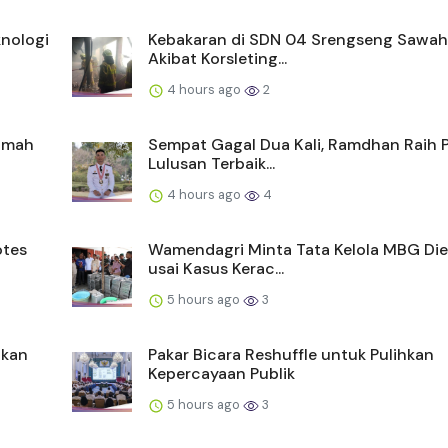
nologi
Kebakaran di SDN 04 Srengseng Sawah
Akibat Korsleting...
4 hours ago
2
Rumah
Sempat Gagal Dua Kali, Ramdhan Raih P
Lulusan Terbaik...
4 hours ago
4
otes
Wamendagri Minta Tata Kelola MBG Die
usai Kasus Kerac...
5 hours ago
3
ikan
Pakar Bicara Reshuffle untuk Pulihkan
Kepercayaan Publik
5 hours ago
3