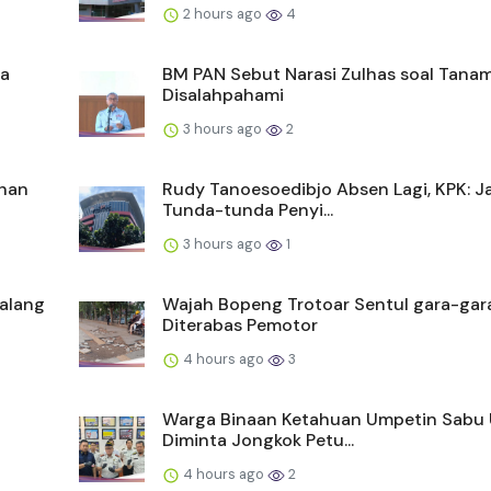
2 hours ago
4
ia
BM PAN Sebut Narasi Zulhas soal Tana
Disalahpahami
3 hours ago
2
han
Rudy Tanoesoedibjo Absen Lagi, KPK: 
Tunda-tunda Penyi...
3 hours ago
1
alang
Wajah Bopeng Trotoar Sentul gara-gar
Diterabas Pemotor
4 hours ago
3
n
Warga Binaan Ketahuan Umpetin Sabu 
Diminta Jongkok Petu...
4 hours ago
2