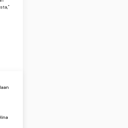
an
sta,"
olaan
Hina