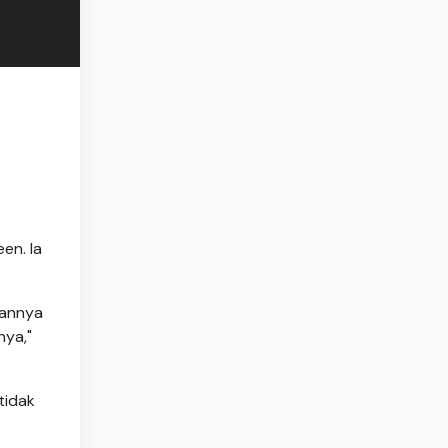
en. Ia
gannya
nya,"
tidak