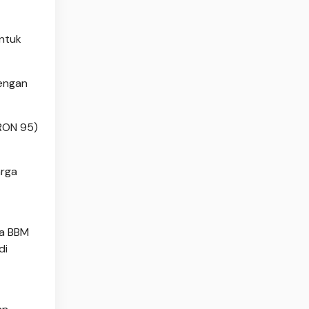
untuk
dengan
(RON 95)
arga
ga BBM
di