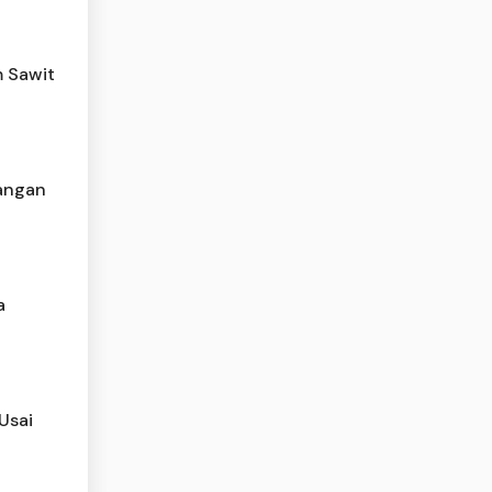
m Sawit
Jangan
a
Usai