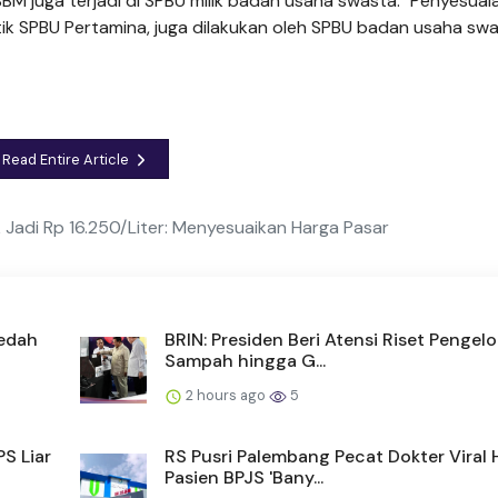
BBM juga terjadi di SPBU milik badan usaha swasta. "Penyesuai
titik SPBU Pertamina, juga dilakukan oleh SPBU badan usaha swa
Read Entire Article
k Jadi Rp 16.250/Liter: Menyesuaikan Harga Pasar
Bedah
BRIN: Presiden Beri Atensi Riset Pengel
Sampah hingga G...
2 hours ago
5
S Liar
RS Pusri Palembang Pecat Dokter Viral 
Pasien BPJS 'Bany...