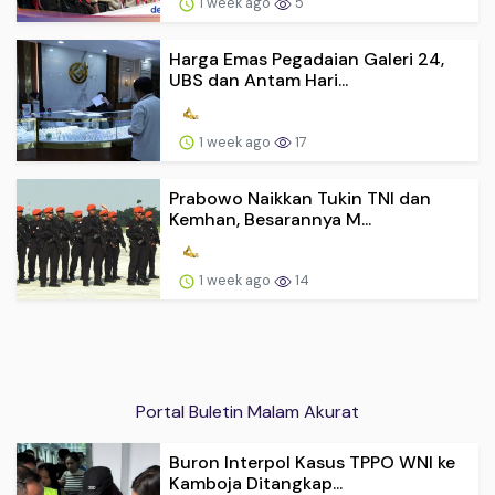
1 week ago
5
Harga Emas Pegadaian Galeri 24,
UBS dan Antam Hari...
1 week ago
17
Prabowo Naikkan Tukin TNI dan
Kemhan, Besarannya M...
1 week ago
14
Portal Buletin Malam Akurat
Buron Interpol Kasus TPPO WNI ke
Kamboja Ditangkap...