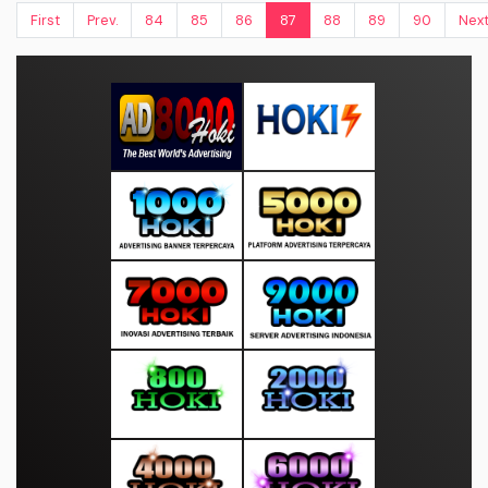
First
Prev.
84
85
86
87
88
89
90
Nex