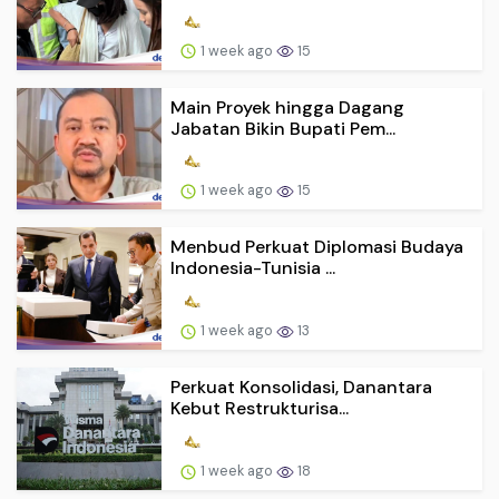
1 week ago
15
Main Proyek hingga Dagang
Jabatan Bikin Bupati Pem...
1 week ago
15
Menbud Perkuat Diplomasi Budaya
Indonesia-Tunisia ...
1 week ago
13
Perkuat Konsolidasi, Danantara
Kebut Restrukturisa...
1 week ago
18