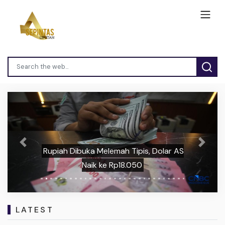
Previous
Next
Rupiah Dibuka Melemah Tipis, Dolar AS
Naik ke Rp18.050
LATEST