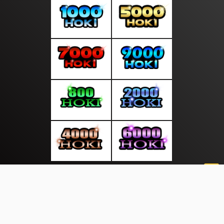
About Us
·
Contact Us
·
Terms & Conditions
·
© sepintasliputan.com 2026. All rights are reserved