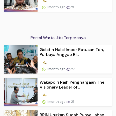
1 month ago
21
Portal Warta Jitu Terpercaya
Gelatin Halal Impor Ratusan Ton,
Purbaya Anggap RI...
1 month ago
27
Wakapolri Raih Penghargaan The
Visionary Leader of...
1 month ago
21
BRIN Ungkap Sudah Punya Lahan