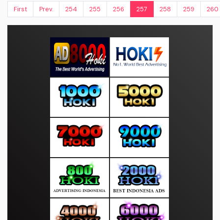
First
Prev.
254
255
256
257
258
259
260