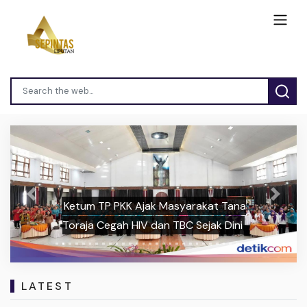
Previous
Next
Ketum TP PKK Ajak Masyarakat Tana
Toraja Cegah HIV dan TBC Sejak Dini
LATEST