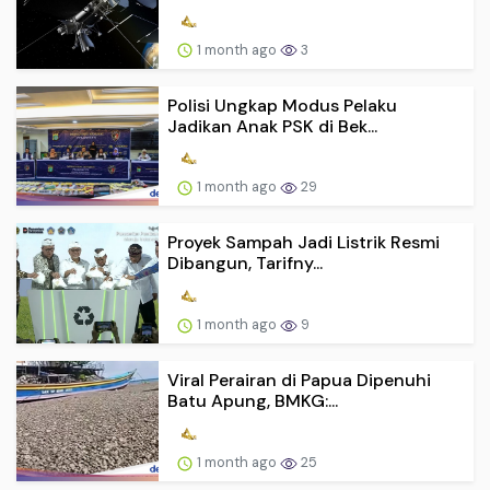
1 month ago
3
Polisi Ungkap Modus Pelaku
Jadikan Anak PSK di Bek...
1 month ago
29
Proyek Sampah Jadi Listrik Resmi
Dibangun, Tarifny...
1 month ago
9
Viral Perairan di Papua Dipenuhi
Batu Apung, BMKG:...
1 month ago
25