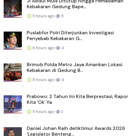
Jl Abdul Muis Ditutup hingga Pemadaman
Kebakaran Gedung Bape...
5 hours ago
5
Puslabfor Polri Diterjunkan Investigasi
Penyebab Kebakaran G...
6 hours ago
4
Brimob Polda Metro Jaya Amankan Lokasi
Kebakaran di Gedung B...
8 hours ago
4
Prabowo: 2 Tahun Ini Kita Berprestasi, Rapor
Kita 'Ok' Ya
9 hours ago
2
Daniel Johan Raih detiktimur Awards 2026
'Legislator Benteng...