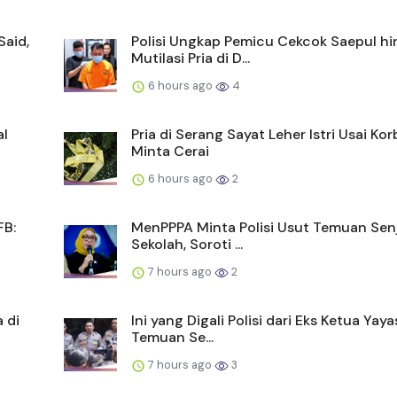
Said,
Polisi Ungkap Pemicu Cekcok Saepul h
Mutilasi Pria di D...
6 hours ago
4
al
Pria di Serang Sayat Leher Istri Usai Ko
Minta Cerai
6 hours ago
2
FB:
MenPPPA Minta Polisi Usut Temuan Senj
Sekolah, Soroti ...
7 hours ago
2
 di
Ini yang Digali Polisi dari Eks Ketua Yay
Temuan Se...
7 hours ago
3