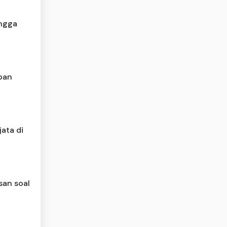
ingga
rban
ata di
asan soal