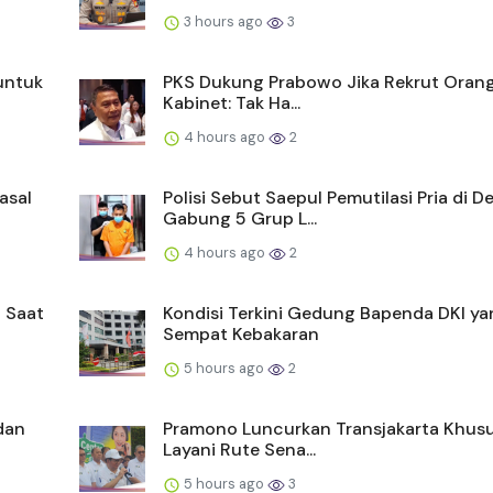
3 hours ago
3
untuk
PKS Dukung Prabowo Jika Rekrut Orang
Kabinet: Tak Ha...
4 hours ago
2
asal
Polisi Sebut Saepul Pemutilasi Pria di D
Gabung 5 Grup L...
4 hours ago
2
 Saat
Kondisi Terkini Gedung Bapenda DKI ya
Sempat Kebakaran
5 hours ago
2
dan
Pramono Luncurkan Transjakarta Khus
Layani Rute Sena...
5 hours ago
3