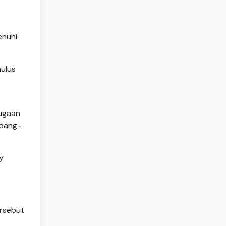
nuhi.
ulus
dugaan
ndang-
y
ersebut