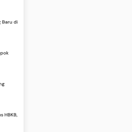
 Baru di
epok
ng
us HBKB,