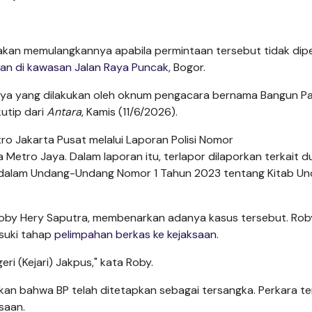
 akan memulangkannya apabila permintaan tersebut tidak dipe
kan di kawasan Jalan Raya Puncak
, Bogor.
a yang dilakukan oleh oknum pengacara bernama Bangun Pa
utip dari
Antara
, Kamis (11/6/2026).
ro Jakarta Pusat melalui Laporan Polisi Nomor
Metro Jaya. Dalam laporan itu, terlapor dilaporkan terkait 
 dalam Undang-Undang Nomor 1 Tahun 2023 tentang Kitab U
 Roby Hery Saputra, membenarkan adanya kasus tersebut. Rob
suki tahap
pelimpahan berkas ke kejaksaan
.
i (Kejari) Jakpus," kata Roby.
an bahwa BP telah ditetapkan sebagai tersangka. Perkara t
saan.