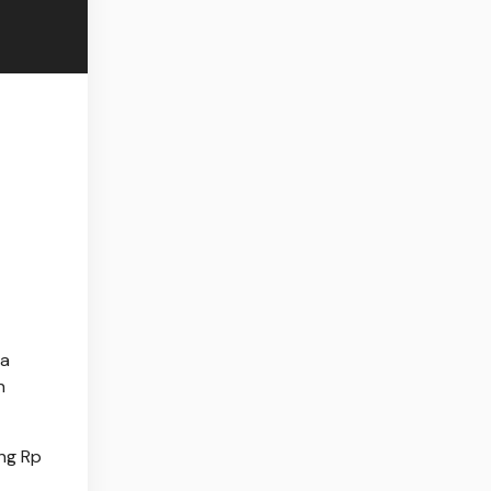
ia
n
ng Rp