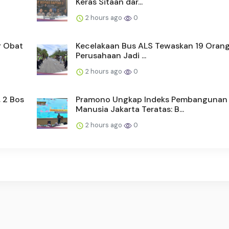
Keras Sitaan dar...
2 hours ago
0
r Obat
Kecelakaan Bus ALS Tewaskan 19 Orang
Perusahaan Jadi ...
2 hours ago
0
 2 Bos
Pramono Ungkap Indeks Pembangunan
Manusia Jakarta Teratas: B...
2 hours ago
0