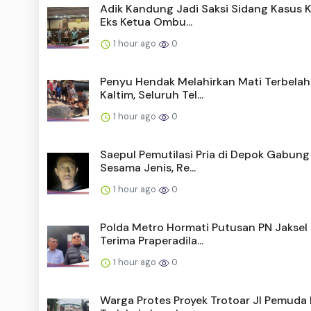
Adik Kandung Jadi Saksi Sidang Kasus K
Eks Ketua Ombu...
1 hour ago
0
Penyu Hendak Melahirkan Mati Terbelah
Kaltim, Seluruh Tel...
1 hour ago
0
Saepul Pemutilasi Pria di Depok Gabun
Sesama Jenis, Re...
1 hour ago
0
Polda Metro Hormati Putusan PN Jaksel
Terima Praperadila...
1 hour ago
0
Warga Protes Proyek Trotoar Jl Pemuda