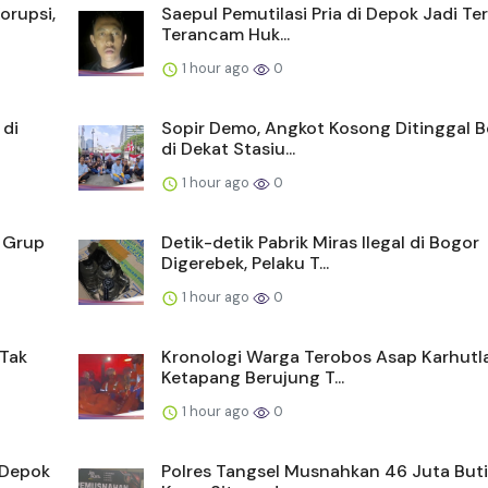
orupsi,
Saepul Pemutilasi Pria di Depok Jadi Te
Terancam Huk...
1 hour ago
0
 di
Sopir Demo, Angkot Kosong Ditinggal Be
di Dekat Stasiu...
1 hour ago
0
g Grup
Detik-detik Pabrik Miras Ilegal di Bogor
Digerebek, Pelaku T...
1 hour ago
0
 Tak
Kronologi Warga Terobos Asap Karhutla
Ketapang Berujung T...
1 hour ago
0
 Depok
Polres Tangsel Musnahkan 46 Juta But