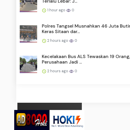
Terlalu Lebar: J...
1 hour ago
0
Polres Tangsel Musnahkan 46 Juta Buti
Keras Sitaan dar...
2 hours ago
0
Kecelakaan Bus ALS Tewaskan 19 Orang,
Perusahaan Jadi ...
2 hours ago
0