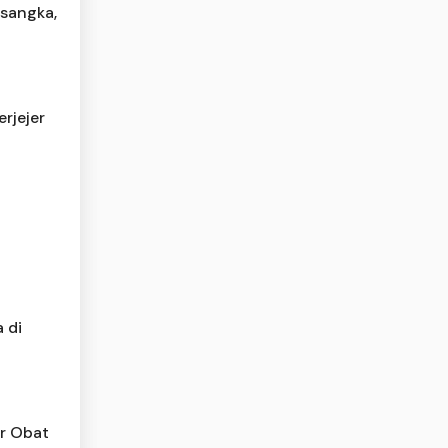
rsangka,
rjejer
 di
ir Obat