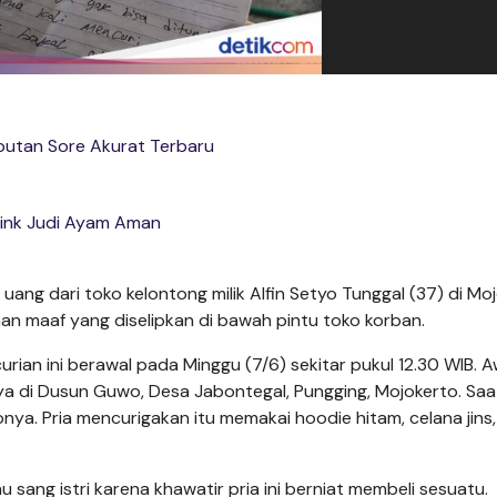
iputan Sore Akurat Terbaru
ink Judi Ayam Aman
 uang dari toko kelontong milik Alfin Setyo Tunggal (37) di Mo
n maaf yang diselipkan di bawah pintu toko korban.
urian ini berawal pada Minggu (7/6) sekitar pukul 12.30 WIB. A
ya di Dusun Guwo, Desa Jabontegal, Pungging, Mojokerto. Saat
nya. Pria mencurigakan itu memakai hoodie hitam, celana jins,
 sang istri karena khawatir pria ini berniat membeli sesuatu.