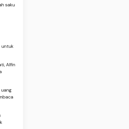
dah saku
o untuk
i, Alfin
a
l uang
membaca
u
ik