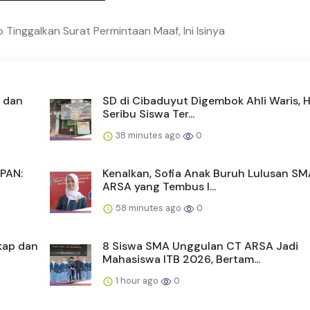
 Tinggalkan Surat Permintaan Maaf, Ini Isinya
o dan
SD di Cibaduyut Digembok Ahli Waris, 
Seribu Siswa Ter...
38 minutes ago
0
 PAN:
Kenalkan, Sofia Anak Buruh Lulusan S
ARSA yang Tembus I...
58 minutes ago
0
ekap dan
8 Siswa SMA Unggulan CT ARSA Jadi
Mahasiswa ITB 2026, Bertam...
1 hour ago
0