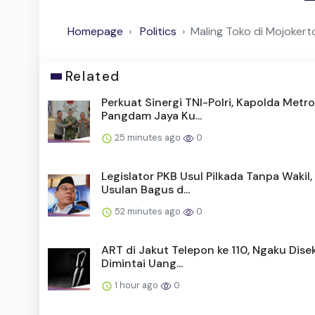
Homepage
Politics
Maling Toko di Mojokerto
Related
Perkuat Sinergi TNI-Polri, Kapolda Metr
Pangdam Jaya Ku...
25 minutes ago
0
Legislator PKB Usul Pilkada Tanpa Wakil,
Usulan Bagus d...
52 minutes ago
0
ART di Jakut Telepon ke 110, Ngaku Dis
Dimintai Uang...
1 hour ago
0