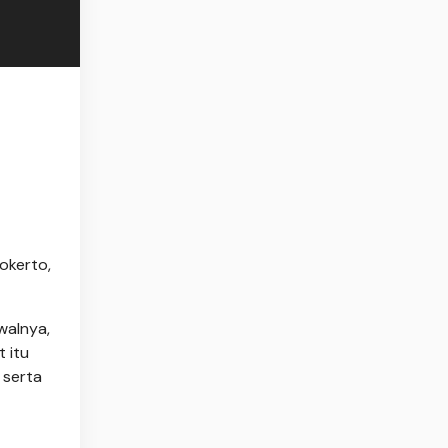
jokerto,
walnya,
 itu
 serta