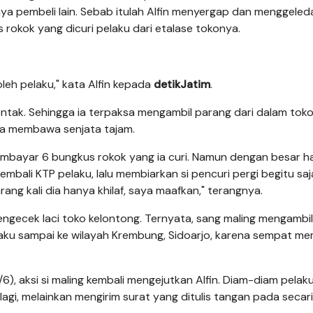
knya pembeli lain. Sebab itulah Alfin menyergap dan menggele
 rokok yang dicuri pelaku dari etalase tokonya.
oleh pelaku," kata Alfin kepada
detikJatim
.
ontak. Sehingga ia terpaksa mengambil parang dari dalam tok
ga membawa senjata tajam.
mbayar 6 bungkus rokok yang ia curi. Namun dengan besar hat
bali KTP pelaku, lalu membiarkan si pencuri pergi begitu saj
ng kali dia hanya khilaf, saya maafkan," terangnya.
n mengecek laci toko kelontong. Ternyata, sang maling mengambi
pelaku sampai ke wilayah Krembung, Sidoarjo, karena sempat 
/6), aksi si maling kembali mengejutkan Alfin. Diam-diam pelak
gi, melainkan mengirim surat yang ditulis tangan pada secar