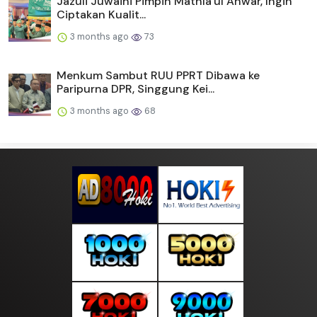
Jazuli Juwaini Pimpin Mathla'ul Anwar, Ingin
Ciptakan Kualit...
3 months ago
73
Menkum Sambut RUU PPRT Dibawa ke
Paripurna DPR, Singgung Kei...
3 months ago
68