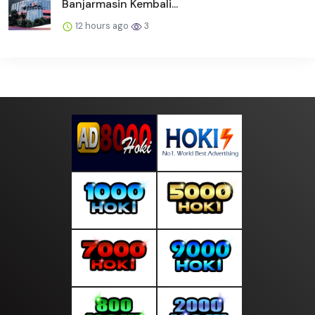
Banjarmasin Kembali...
12 hours ago
3