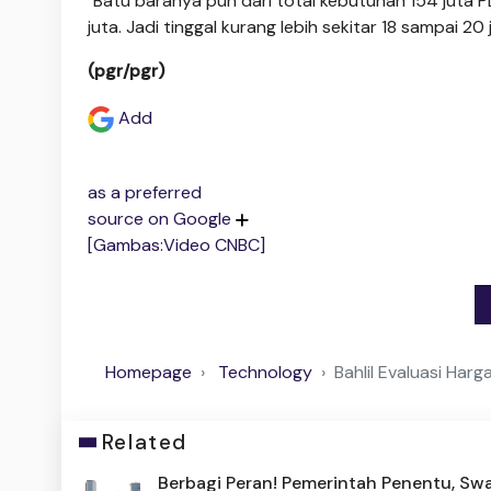
"Batu baranya pun dari total kebutuhan 154 juta 
juta. Jadi tinggal kurang lebih sekitar 18 sampai 2
(pgr/pgr)
Add
as a preferred
source on Google
[Gambas:Video CNBC]
Homepage
Technology
Bahlil Evaluasi Har
Related
Berbagi Peran! Pemerintah Penentu, Sw