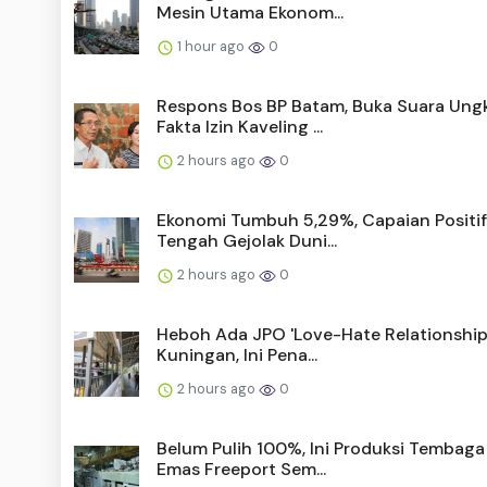
Mesin Utama Ekonom...
1 hour ago
0
Respons Bos BP Batam, Buka Suara Ung
Fakta Izin Kaveling ...
2 hours ago
0
Ekonomi Tumbuh 5,29%, Capaian Positif
Tengah Gejolak Duni...
2 hours ago
0
Heboh Ada JPO 'Love-Hate Relationship'
Kuningan, Ini Pena...
2 hours ago
0
Belum Pulih 100%, Ini Produksi Tembaga
Emas Freeport Sem...