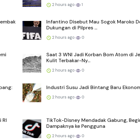
2 hours ago
1
itembak
Infantino Disebut Mau Sogok Maroko D
Dukungan di Pilpres ...
2 hours ago
0
emi
Saat 3 WNI Jadi Korban Bom Atom di J
Kulit Terbakar-Ny...
2 hours ago
0
pang:
Industri Susu Jadi Bintang Baru Ekonom
2 hours ago
0
 RI
TikTok-Disney Mendadak Gabung, Begi
Dampaknya ke Pengguna
2 hours ago
0