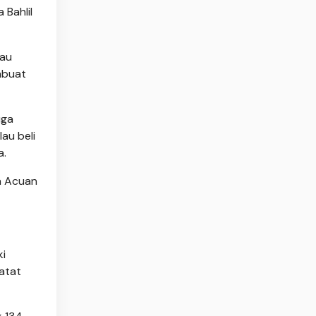
 Bahlil
tau
mbuat
uga
au beli
a.
a Acuan
ki
catat