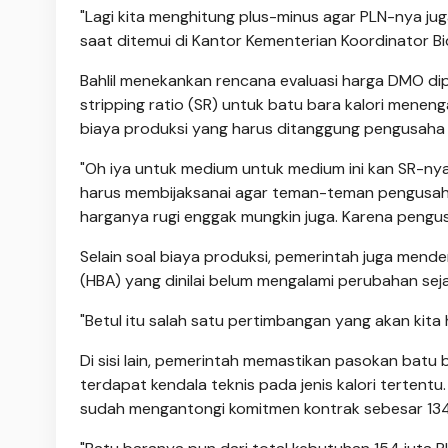
"Lagi kita menghitung plus-minus agar PLN-nya juga
saat ditemui di Kantor Kementerian Koordinator B
Bahlil menekankan rencana evaluasi harga DMO dip
stripping ratio (SR) untuk batu bara kalori menen
biaya produksi yang harus ditanggung pengusaha 
"Oh iya untuk medium untuk medium ini kan SR-nya 
harus membijaksanai agar teman-teman pengusaha j
harganya rugi enggak mungkin juga. Karena pengusa
Selain soal biaya produksi, pemerintah juga men
(HBA) yang dinilai belum mengalami perubahan sej
"Betul itu salah satu pertimbangan yang akan kita hi
Di sisi lain, pemerintah memastikan pasokan batu 
terdapat kendala teknis pada jenis kalori tertentu
sudah mengantongi komitmen kontrak sebesar 134 