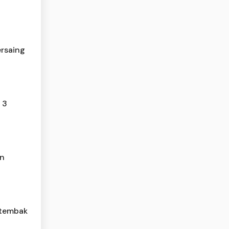
ersaing
 3
an
Ditembak