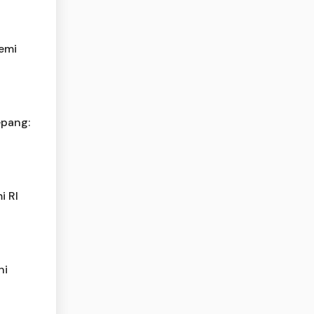
emi
epang:
i RI
ni