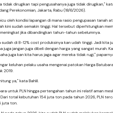
 tidak dirugikan tapi pengusahanya juga tidak dirugikan," kata
idang Perekonomian, Jakarta, Rabu (18/6/2026).
icu oleh kondisi lapangan di mana rasio pengupasan tanah a
gah kini sudah semakin tinggi. Hal tersebut diperhitungkan me
meningkat jika dibandingkan tahun-tahun sebelumnya.
sudah di 8-12% cost produksinya kan udah tinggi. Jadi kita j
uga jangan juga dibeli dengan harga yang sangat murah. Kal
ha juga kan kita harus jaga agar mereka tidak rugi," paparny
dengar keluhan pelaku usaha mengenai patokan Harga Batubar
ak 2019.
tung ya," kata Bahlil.
bara untuk PLN hingga pertengahan tahun ini relatif aman mes
. Dari total kebutuhan 154 juta ton pada tahun 2026, PLN ter
juta ton.