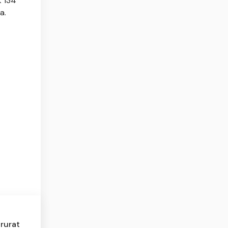
k 134
a.
rurat