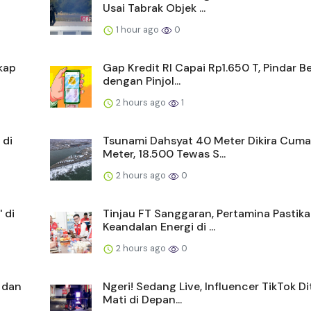
Usai Tabrak Objek ...
1 hour ago
0
kap
Gap Kredit RI Capai Rp1.650 T, Pindar B
dengan Pinjol...
2 hours ago
1
 di
Tsunami Dahsyat 40 Meter Dikira Cuma
Meter, 18.500 Tewas S...
2 hours ago
0
 di
Tinjau FT Sanggaran, Pertamina Pastik
Keandalan Energi di ...
2 hours ago
0
 dan
Ngeri! Sedang Live, Influencer TikTok 
Mati di Depan...