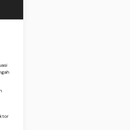
uasi
engah
h
ktor