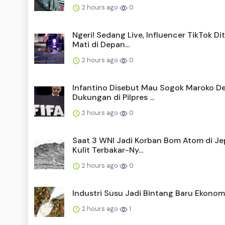
2 hours ago
0
Ngeri! Sedang Live, Influencer TikTok D
Mati di Depan...
2 hours ago
0
Infantino Disebut Mau Sogok Maroko D
Dukungan di Pilpres ...
2 hours ago
0
Saat 3 WNI Jadi Korban Bom Atom di Je
Kulit Terbakar-Ny...
2 hours ago
0
Industri Susu Jadi Bintang Baru Ekonomi
2 hours ago
1