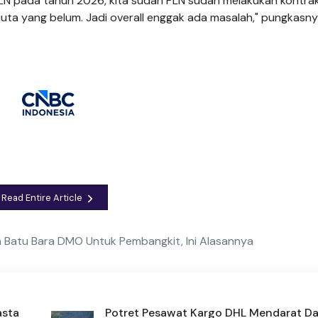
PLN pada tahun 2026, kita sudah PLN sudah melakukan kontra
0 juta yang belum. Jadi overall enggak ada masalah," pungkasny
Read Entire Article
ga Batu Bara DMO Untuk Pembangkit, Ini Alasannya
asta
Potret Pesawat Kargo DHL Mendarat Da