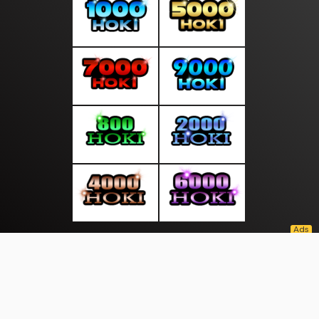
About Us
·
Contact Us
·
Terms & Conditions
·
© sepintasliputan.com 2026. All rights are reserved