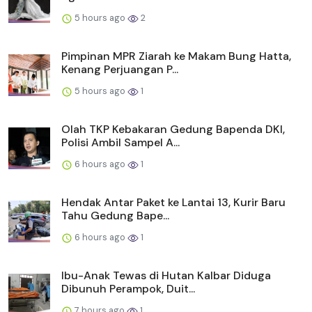
5 hours ago
2
Pimpinan MPR Ziarah ke Makam Bung Hatta,
Kenang Perjuangan P...
5 hours ago
1
Olah TKP Kebakaran Gedung Bapenda DKI,
Polisi Ambil Sampel A...
6 hours ago
1
Hendak Antar Paket ke Lantai 13, Kurir Baru
Tahu Gedung Bape...
6 hours ago
1
Ibu-Anak Tewas di Hutan Kalbar Diduga
Dibunuh Perampok, Duit...
7 hours ago
1