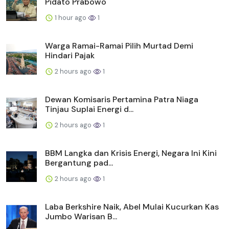
Pidato Prabowo
1 hour ago
1
Warga Ramai-Ramai Pilih Murtad Demi
Hindari Pajak
2 hours ago
1
Dewan Komisaris Pertamina Patra Niaga
Tinjau Suplai Energi d...
2 hours ago
1
BBM Langka dan Krisis Energi, Negara Ini Kini
Bergantung pad...
2 hours ago
1
Laba Berkshire Naik, Abel Mulai Kucurkan Kas
Jumbo Warisan B...