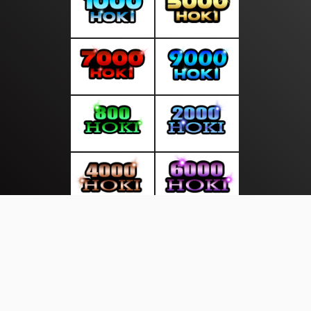
About Us
·
Contact Us
·
Terms & Conditions
·
© sepintasliputan.com 2026. All rights are reserved
Kepri Bersatu|
|
|
|