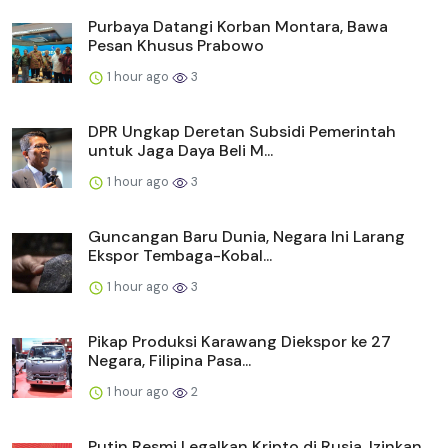
Purbaya Datangi Korban Montara, Bawa
Pesan Khusus Prabowo
1 hour ago
3
DPR Ungkap Deretan Subsidi Pemerintah
untuk Jaga Daya Beli M...
1 hour ago
3
Guncangan Baru Dunia, Negara Ini Larang
Ekspor Tembaga-Kobal...
1 hour ago
3
Pikap Produksi Karawang Diekspor ke 27
Negara, Filipina Pasa...
1 hour ago
2
Putin Resmi Legalkan Kripto di Rusia, Izinkan