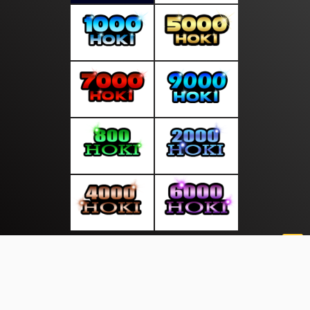
About Us
·
Contact Us
·
Terms & Conditions
·
© sepintasliputan.com 2026. All rights are reserved