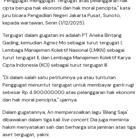
"Penggugat menggugat Tergugat atas pelanggaran hak
cipta berupa hak ekonomi dan hak moral pencipta," kata
juru bicara Pengadilan Negeri Jakarta Pusat, Sunoto,
kepada wartawan, Senin (1/12/2025).
Tergugat dalam gugatan ini adalah PT Aneka Bintang
Gading, kemudian Agnez Mo sebagai turut tergugat I,
Lembaga Manajemen Kolektif Nasional (LMKN) sebagai
turut tergugat II, dan Lembaga Manajemen Kolektif Karya
Cipta Indonesia (KCI) sebagai turut tergugat III.
"Di dalam salah satu petitumnya ya atau tuntutan
Penggugat menuntut tergugat untuk membayar ganti rugi
sebesar Rp 4.900.000.000 atas pelanggaran hak ekonomi
dan hak moral pencipta," ujarnya.
Dalam gugatannya, Ari mempersoalkan lagu 'Bilang Saja'
dibawakan dalam tiga kali
live concert
. Dia juga meminta
hakim menyatakan sah dan berharga sita jaminan atas tiga
aset tergugat, yakni: