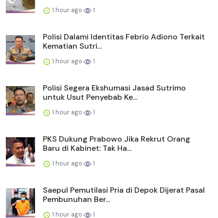
1 hour ago
1
Polisi Dalami Identitas Febrio Adiono Terkait
Kematian Sutri...
1 hour ago
1
Polisi Segera Ekshumasi Jasad Sutrimo
untuk Usut Penyebab Ke...
1 hour ago
1
PKS Dukung Prabowo Jika Rekrut Orang
Baru di Kabinet: Tak Ha...
1 hour ago
1
Saepul Pemutilasi Pria di Depok Dijerat Pasal
Pembunuhan Ber...
1 hour ago
1