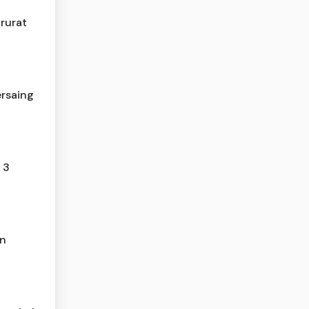
rurat
ersaing
 3
an