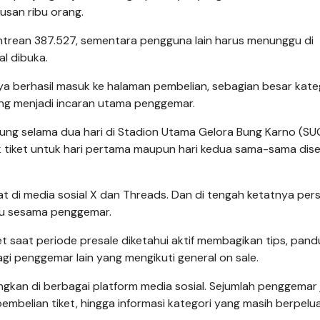
san ribu orang.
antrean 387.527, sementara pengguna lain harus menunggu di
l dibuka.
a berhasil masuk ke halaman pembelian, sebagian besar kate
yang menjadi incaran utama penggemar.
gsung selama dua hari di Stadion Utama Gelora Bung Karno (SU
 tiket untuk hari pertama maupun hari kedua sama-sama dis
at di media sosial X dan Threads. Dan di tengah ketatnya per
tu sesama penggemar.
saat periode presale diketahui aktif membagikan tips, pand
i penggemar lain yang mengikuti general on sale.
gkan di berbagai platform media sosial. Sejumlah penggemar 
embelian tiket, hingga informasi kategori yang masih berpelu