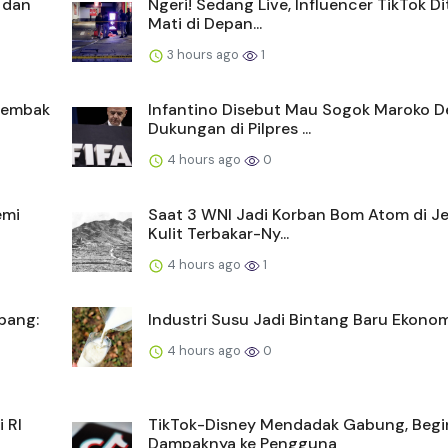
 dan
Ngeri! Sedang Live, Influencer TikTok 
Mati di Depan...
3 hours ago
1
itembak
Infantino Disebut Mau Sogok Maroko D
Dukungan di Pilpres ...
4 hours ago
0
emi
Saat 3 WNI Jadi Korban Bom Atom di J
Kulit Terbakar-Ny...
4 hours ago
1
pang:
Industri Susu Jadi Bintang Baru Ekonom
4 hours ago
0
 RI
TikTok-Disney Mendadak Gabung, Begi
Dampaknya ke Pengguna