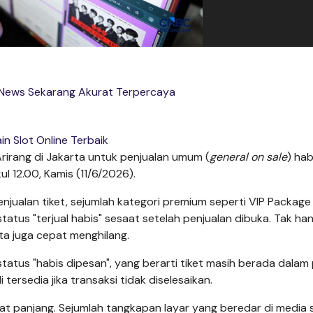
 News Sekarang Akurat Terpercaya
in Slot Online Terbaik
rirang di Jakarta untuk penjualan umum (
general on sale
) hab
ul 12.00, Kamis (11/6/2026).
ualan tiket, sejumlah kategori premium seperti VIP Package A
atus "terjual habis" sesaat setelah penjualan dibuka.
Tak ha
uta juga cepat menghilang.
atus "habis dipesan", yang berarti tiket masih berada dalam
ersedia jika transaksi tidak diselesaikan.
angat panjang. Sejumlah tangkapan layar yang beredar di media s