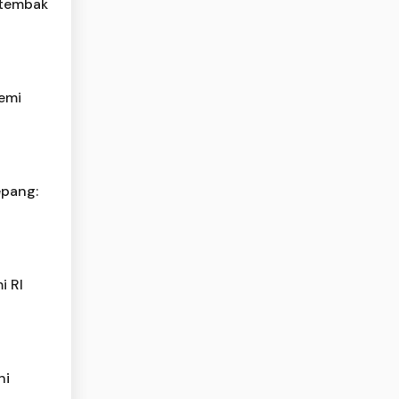
Ditembak
emi
epang:
i RI
ni