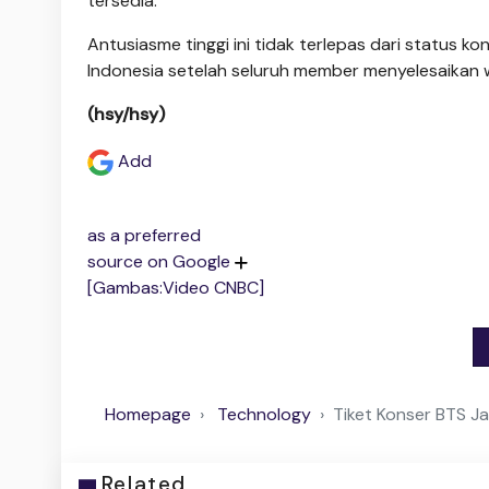
tersedia.
Antusiasme tinggi ini tidak terlepas dari status 
Indonesia setelah seluruh member menyelesaikan waj
(hsy/hsy)
Add
as a preferred
source on Google
[Gambas:Video CNBC]
Homepage
Technology
Tiket Konser BTS Ja
Related