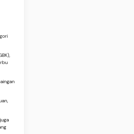
gori
GBK),
erbu
saingan
uan,
juga
ang