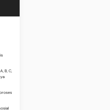
is
, B, C,
nya
 proses
osial