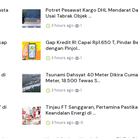
asta
Potret Pesawat Kargo DHL Mendarat Da
Usai Tabrak Objek ...
3 hours ago
1
kap
Gap Kredit RI Capai Rp1.650 T, Pindar B
dengan Pinjol...
3 hours ago
1
 di
Tsunami Dahsyat 40 Meter Dikira Cuma
Meter, 18.500 Tewas S...
3 hours ago
1
 di
Tinjau FT Sanggaran, Pertamina Pastik
Keandalan Energi di ...
3 hours ago
0