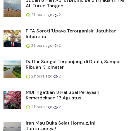
Sudah 6 Hari Api di Bromo Belum Padam, TNI
AL Turun Tangan
2 hours ago
2
FIFA Soroti 'Upaya Terorganisir' Jatuhkan
Infantino
2 hours ago
2
Daftar Sungai Terpanjang di Dunia, Sampai
Ribuan Kilometer
2 hours ago
2
MUI Ingatkan 3 Hal Soal Perayaan
Kemerdekaan 17 Agustus
2 hours ago
2
Iran Mau Buka Selat Hormuz, Ini
Tuntutannya!