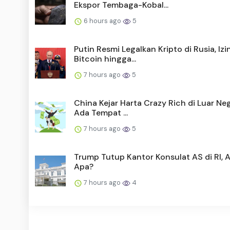
Ekspor Tembaga-Kobal...
6 hours ago
5
Putin Resmi Legalkan Kripto di Rusia, Iz
Bitcoin hingga...
7 hours ago
5
China Kejar Harta Crazy Rich di Luar Neg
Ada Tempat ...
7 hours ago
5
Trump Tutup Kantor Konsulat AS di RI, 
Apa?
7 hours ago
4