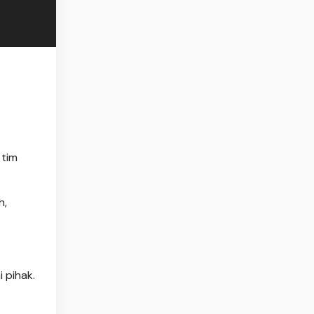
 tim
h,
 pihak.