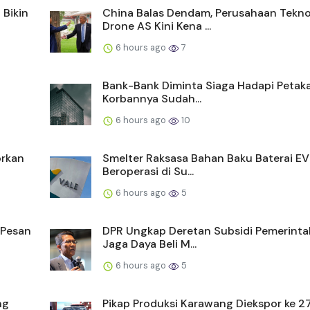
 Bikin
China Balas Dendam, Perusahaan Tekno
Drone AS Kini Kena ...
6 hours ago
7
Bank-Bank Diminta Siaga Hadapi Petaka
Korbannya Sudah...
6 hours ago
10
orkan
Smelter Raksasa Bahan Baku Baterai EV
Beroperasi di Su...
6 hours ago
5
 Pesan
DPR Ungkap Deretan Subsidi Pemerinta
Jaga Daya Beli M...
6 hours ago
5
ng
Pikap Produksi Karawang Diekspor ke 2