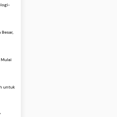
logi-
 Besar,
 Mulai
h untuk
7