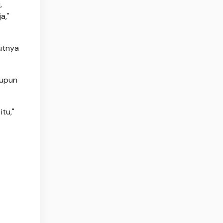
,
a,"
utnya
aupun
tu,"