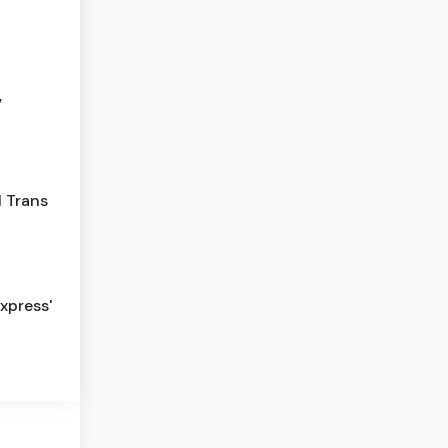
,
l Trans
xpress'