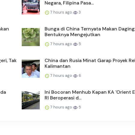
Negara, Filipina Pasa...
7 hours ago
3
inkan
Bunga di China Ternyata Makan Daging
Bentuknya Mengejutkan
7 hours ago
5
eri, Tak
China dan Rusia Minat Garap Proyek Re
Kalimantan
7 hours ago
6
Ada
Ini Bocoran Menhub Kapan KA 'Orient E
RI Beroperasi d...
7 hours ago
5