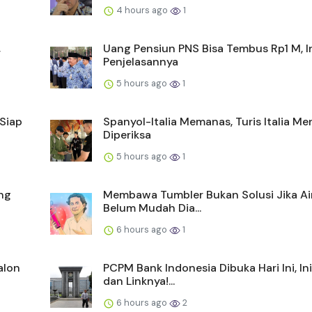
4 hours ago
1
,
Uang Pensiun PNS Bisa Tembus Rp1 M, I
Penjelasannya
5 hours ago
1
-Siap
Spanyol-Italia Memanas, Turis Italia M
Diperiksa
5 hours ago
1
ng
Membawa Tumbler Bukan Solusi Jika Air
Belum Mudah Dia...
6 hours ago
1
alon
PCPM Bank Indonesia Dibuka Hari Ini, In
dan Linknya!...
6 hours ago
2