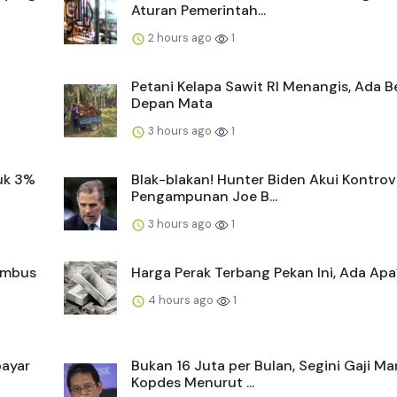
Aturan Pemerintah...
2 hours ago
1
Petani Kelapa Sawit RI Menangis, Ada 
Depan Mata
3 hours ago
1
uk 3%
Blak-blakan! Hunter Biden Akui Kontrov
Pengampunan Joe B...
3 hours ago
1
Tembus
Harga Perak Terbang Pekan Ini, Ada Apa
4 hours ago
1
bayar
Bukan 16 Juta per Bulan, Segini Gaji Ma
Kopdes Menurut ...