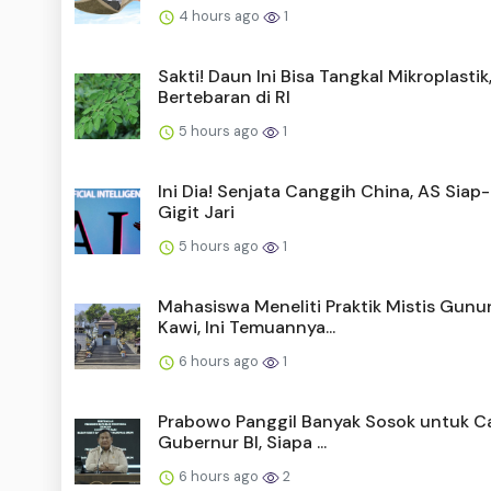
4 hours ago
1
Sakti! Daun Ini Bisa Tangkal Mikroplastik
Bertebaran di RI
5 hours ago
1
Ini Dia! Senjata Canggih China, AS Siap
Gigit Jari
5 hours ago
1
Mahasiswa Meneliti Praktik Mistis Gunu
Kawi, Ini Temuannya...
6 hours ago
1
Prabowo Panggil Banyak Sosok untuk C
Gubernur BI, Siapa ...
6 hours ago
2