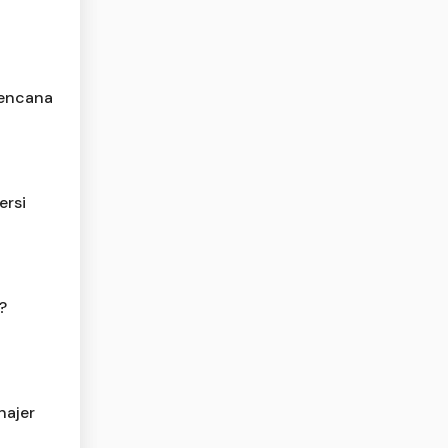
Bencana
ersi
?
najer