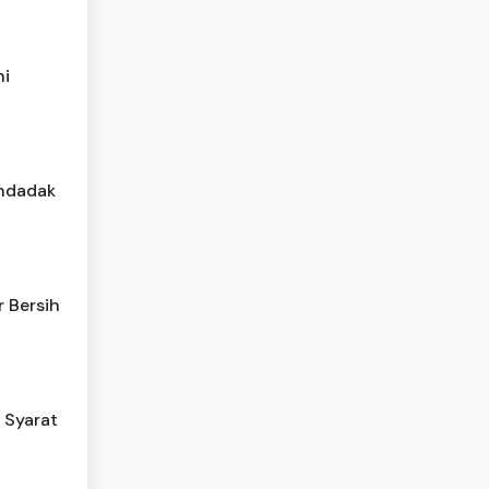
ni
endadak
 Bersih
i Syarat