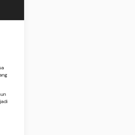
sa
yang
sun
jadi