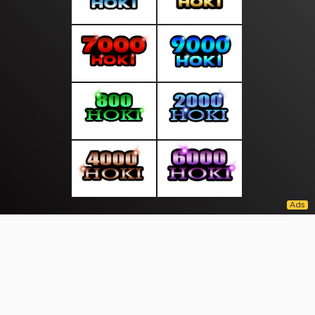
About Us
·
Contact Us
·
Terms & Conditions
·
© sepintasliputan.com 2026. All rights are reserved
Kepri Bersatu|
|
|
|