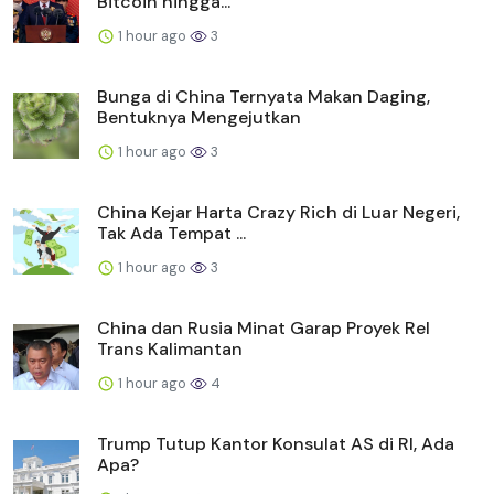
Bitcoin hingga...
1 hour ago
3
Bunga di China Ternyata Makan Daging,
Bentuknya Mengejutkan
1 hour ago
3
China Kejar Harta Crazy Rich di Luar Negeri,
Tak Ada Tempat ...
1 hour ago
3
China dan Rusia Minat Garap Proyek Rel
Trans Kalimantan
1 hour ago
4
Trump Tutup Kantor Konsulat AS di RI, Ada
Apa?