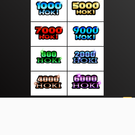
About Us
·
Contact Us
·
Terms & Conditions
·
© sepintasliputan.com 2026. All rights are reserved