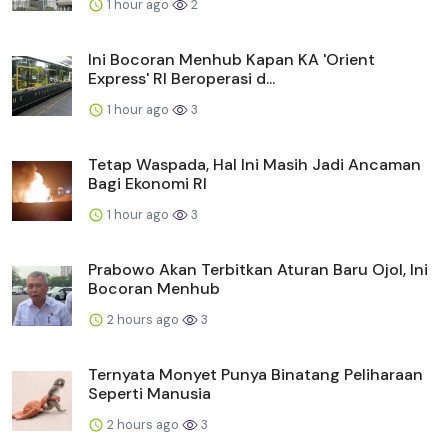
1 hour ago
2
Ini Bocoran Menhub Kapan KA 'Orient
Express' RI Beroperasi d...
1 hour ago
3
Tetap Waspada, Hal Ini Masih Jadi Ancaman
Bagi Ekonomi RI
1 hour ago
3
Prabowo Akan Terbitkan Aturan Baru Ojol, Ini
Bocoran Menhub
2 hours ago
3
Ternyata Monyet Punya Binatang Peliharaan
Seperti Manusia
2 hours ago
3