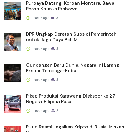
Purbaya Datangi Korban Montara, Bawa
Pesan Khusus Prabowo
1 hour ago
3
DPR Ungkap Deretan Subsidi Pemerintah
untuk Jaga Daya Beli M...
1 hour ago
3
Guncangan Baru Dunia, Negara Ini Larang
Ekspor Tembaga-Kobal...
1 hour ago
3
Pikap Produksi Karawang Diekspor ke 27
Negara, Filipina Pasa...
1 hour ago
2
Putin Resmi Legalkan Kripto di Rusia, Izinkan