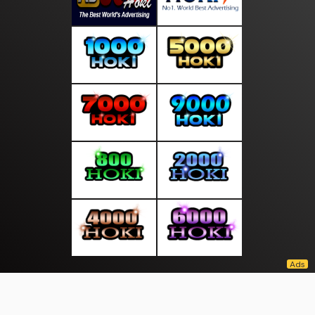
About Us
·
Contact Us
·
Terms & Conditions
·