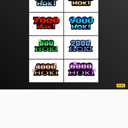
About Us
·
Contact Us
·
Terms & Conditions
·
© sepintasliputan.com 2026. All rights are reserved
Kepri Bersatu|
|
|
|