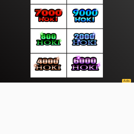
About Us
·
Contact Us
·
Terms & Conditions
·
© sepintasliputan.com 2026. All rights are reserved
Kepri Bersatu|
|
|
|