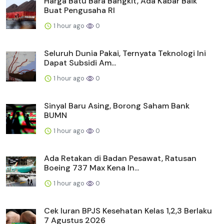
Harga Batu Bara Bangkit, Ada Kabar Baik
Buat Pengusaha RI
1 hour ago
0
Seluruh Dunia Pakai, Ternyata Teknologi Ini
Dapat Subsidi Am...
1 hour ago
0
Sinyal Baru Asing, Borong Saham Bank
BUMN
1 hour ago
0
Ada Retakan di Badan Pesawat, Ratusan
Boeing 737 Max Kena In...
1 hour ago
0
Cek Iuran BPJS Kesehatan Kelas 1,2,3 Berlaku
7 Agustus 2026