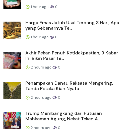
1 hour ago
0
Harga Emas Jatuh Usai Terbang 3 Hari, Apa
yang Sebenarnya Te...
1 hour ago
0
Akhir Pekan Penuh Ketidakpastian, 9 Kabar
Ini Bikin Pasar Te...
2 hours ago
0
Penampakan Danau Raksasa Mengering,
Tanda Petaka Kian Nyata
2 hours ago
0
Trump Membangkang dari Putusan
Mahkamah Agung, Nekat Teken A...
2 hours ago
0