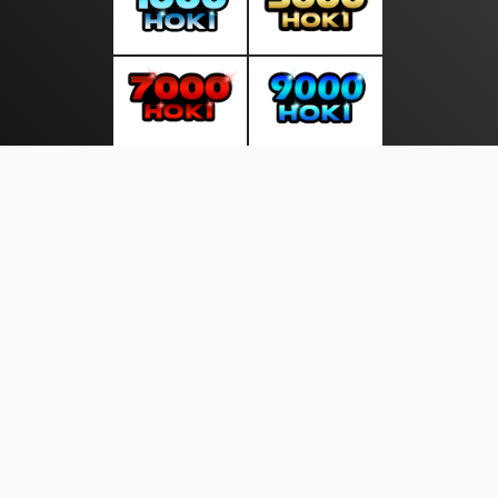
About Us
·
Contact Us
·
Terms & Conditions
·
© sepintasliputan.com 2026. All rights are reserved
Kepri Bersatu|
|
|
|