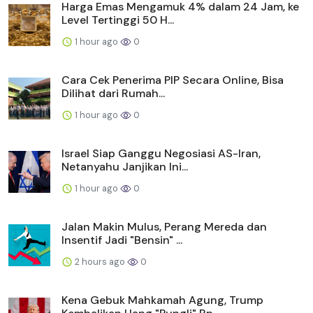
Harga Emas Mengamuk 4% dalam 24 Jam, ke
Level Tertinggi 50 H...
1 hour ago
0
Cara Cek Penerima PIP Secara Online, Bisa
Dilihat dari Rumah...
1 hour ago
0
Israel Siap Ganggu Negosiasi AS-Iran,
Netanyahu Janjikan Ini...
1 hour ago
0
Jalan Makin Mulus, Perang Mereda dan
Insentif Jadi "Bensin" ...
2 hours ago
0
Kena Gebuk Mahkamah Agung, Trump