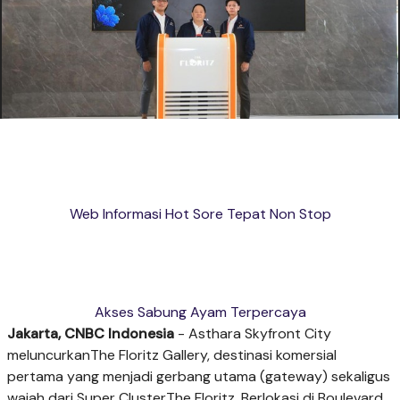
Web Informasi Hot Sore Tepat Non Stop
Akses Sabung Ayam Terpercaya
Jakarta, CNBC Indonesia
-
Asthara Skyfront City
meluncurkan
The Floritz Gallery, destinasi
komersial
pertama yang menjadi gerbang utama (gateway) sekaligus
wajah dari Super Cluster
The Floritz.
Berlokasi di Boulevard