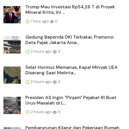
Trump Mau Investasi Rp54,26 T di Proyek
Mineral Kritis, Ini ...
1 hour ago
0
Gedung Bapenda DKI Terbakar, Pramono:
Data Pajak Jakarta Ama...
2 hours ago
0
Selat Hormuz Memanas, Kapal Minyak UEA
Diserang Saat Melinta...
2 hours ago
0
Presiden AS Ingin "Pinjam" Pejabat RI Buat
Urus Masalah di L...
2 hours ago
0
Pembangunan Kilang dan Pekerjaan Rumah