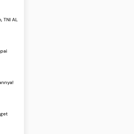
, TNI AL
mpai
annya!
rget