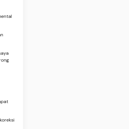
mental
an
 saya
orong
mpat
koreksi