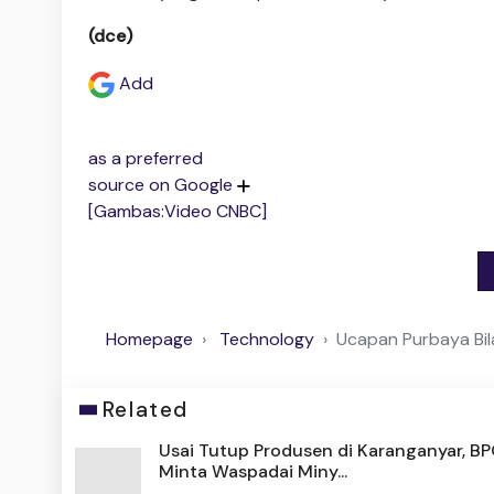
(dce)
Add
as a preferred
source on Google
[Gambas:Video CNBC]
Homepage
Technology
Ucapan Purbaya Bil
Related
Usai Tutup Produsen di Karanganyar, B
Minta Waspadai Miny...