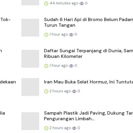
44 minutes ago
0
kTok-
Sudah 6 Hari Api di Bromo Belum Padam
Turun Tangan
1 hour ago
0
n
Daftar Sungai Terpanjang di Dunia, Sa
Ribuan Kilometer
1 hour ago
0
rdekaan
Iran Mau Buka Selat Hormuz, Ini Tuntut
2 hours ago
0
lia
Sampah Plastik Jadi Paving, Dukung Ta
Pengurangan Limbah...
2 hours ago
0