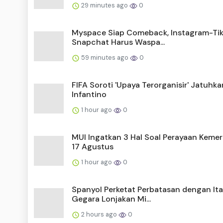
29 minutes ago
0
Myspace Siap Comeback, Instagram-Ti
Snapchat Harus Waspa...
59 minutes ago
0
FIFA Soroti 'Upaya Terorganisir' Jatuhka
Infantino
1 hour ago
0
MUI Ingatkan 3 Hal Soal Perayaan Keme
17 Agustus
1 hour ago
0
Spanyol Perketat Perbatasan dengan Ita
Gegara Lonjakan Mi...
2 hours ago
0