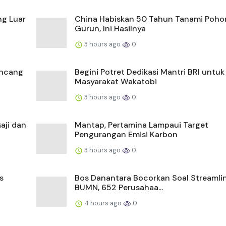
ng Luar
China Habiskan 50 Tahun Tanami Pohon
Gurun, Ini Hasilnya
3 hours ago
0
ancang
Begini Potret Dedikasi Mantri BRI untuk
Masyarakat Wakatobi
3 hours ago
0
aji dan
Mantap, Pertamina Lampaui Target
Pengurangan Emisi Karbon
3 hours ago
0
s
Bos Danantara Bocorkan Soal Streamli
BUMN, 652 Perusahaa...
4 hours ago
0