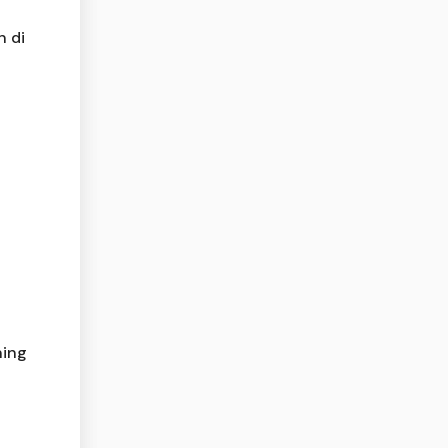
 di
ning