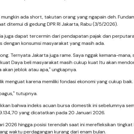
i mungkin ada short, takutan orang yang ngapain deh. Funda
at ditemui di gedung DPR RI Jakarta, Rabu (3/5/2026).
a juga dapat tercermin dari pendapatan pajak dan perputar
us dengan konsumsi masyarakat yang masih ada.
kosong. Ternyata Jakarta juga rame. Saya nggak kemana-mana,
ih kuat Daya beli masyarakat masih cukup kuat Itu akan mend
a akan jeblok atau apa," ungkapnya.
k menguat karena memiliki fondasi ekonomi yang cukup baik.
bagus," tutupnya.
ukkan bahwa indeks acuan bursa domestik ini sebelumnya se
el 9.134,70 yang dicatatkan pada 20 Januari 2026.
i 2026 hingga posisi terendah saat ini merefleksikan tingkat 
ang waktu perdagangan kurang dari enam bulan.