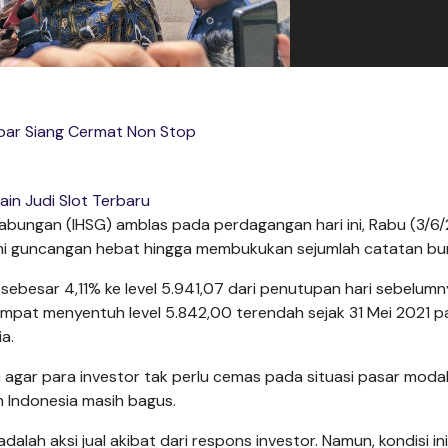
ar Siang Cermat Non Stop
ain Judi Slot Terbaru
bungan (IHSG) amblas pada perdagangan hari ini, Rabu (3/6/
ami guncangan hebat hingga membukukan sejumlah catatan bu
 sebesar 4,11% ke level 5.941,07 dari penutupan hari sebelumn
mpat menyentuh level 5.842,00 terendah sejak 31 Mei 2021 p
a.
gar para investor tak perlu cemas pada situasi pasar modal
 Indonesia masih bagus.
ah aksi jual akibat dari respons investor. Namun, kondisi ini