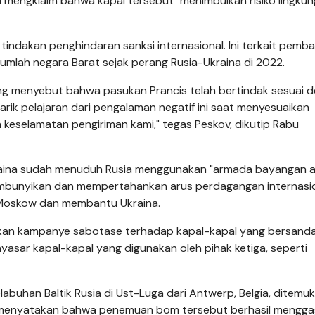
mengklaim bahwa kapal tersebut "menimbulkan risiko lingku
 tindakan penghindaran sanksi internasional. Ini terkait pemb
umlah negara Barat sejak perang Rusia-Ukraina di 2022.
g menyebut bahwa pasukan Prancis telah bertindak sesuai 
arik pelajaran dari pengalaman negatif ini saat menyesuaikan
keselamatan pengiriman kami," tegas Peskov, dikutip Rabu
aina sudah menuduh Rusia menggunakan "armada bayangan 
embunyikan dan mempertahankan arus perdagangan internasi
n Moskow dan membantu Ukraina.
jalankan kampanye sabotase terhadap kapal-kapal yang bersanda
yasar kapal-kapal yang digunakan oleh pihak ketiga, seperti
elabuhan Baltik Rusia di Ust-Luga dari Antwerp, Belgia, ditemu
 menyatakan bahwa penemuan bom tersebut berhasil mengga