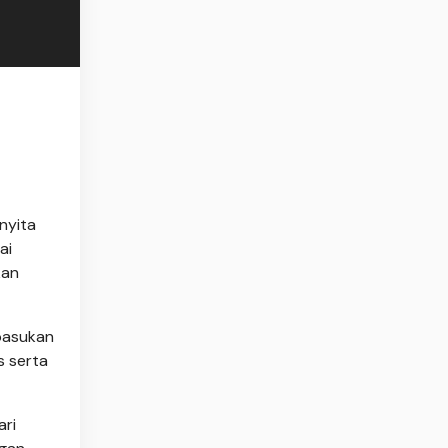
nyita
ai
kan
pasukan
s serta
ari