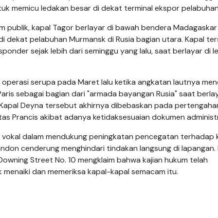
uk memicu ledakan besar di dekat terminal ekspor pelabuhan
im publik, kapal Tagor berlayar di bawah bendera Madagaskar
i dekat pelabuhan Murmansk di Rusia bagian utara. Kapal te
onder sejak lebih dari seminggu yang lalu, saat berlayar di l
operasi serupa pada Maret lalu ketika angkatan lautnya me
aris sebagai bagian dari "armada bayangan Rusia" saat berlay
. Kapal Deyna tersebut akhirnya dibebaskan pada pertengahan
as Prancis akibat adanya ketidaksesuaian dokumen administr
ling vokal dalam mendukung peningkatan pencegatan terhadap 
ndon cenderung menghindari tindakan langsung di lapangan.
i Downing Street No. 10 mengklaim bahwa kajian hukum telah
k menaiki dan memeriksa kapal-kapal semacam itu.