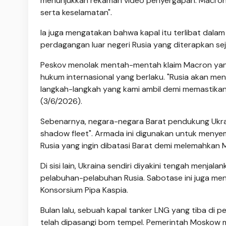
menunjukkan rekaman video penyergapan. Macron 
serta keselamatan".
Ia juga mengatakan bahwa kapal itu terlibat dalam
perdagangan luar negeri Rusia yang diterapkan sej
Peskov menolak mentah-mentah klaim Macron yan
hukum internasional yang berlaku. "Rusia akan men
langkah-langkah yang kami ambil demi memastikan 
(3/6/2026).
Sebenarnya, negara-negara Barat pendukung Ukr
shadow fleet". Armada ini digunakan untuk meny
Rusia yang ingin dibatasi Barat demi melemahka
Di sisi lain, Ukraina sendiri diyakini tengah men
pelabuhan-pelabuhan Rusia. Sabotase ini juga men
Konsorsium Pipa Kaspia.
Bulan lalu, sebuah kapal tanker LNG yang tiba di p
telah dipasangi bom tempel. Pemerintah Moskow