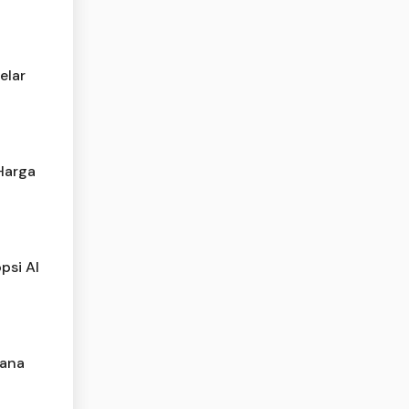
elar
Harga
psi AI
mana