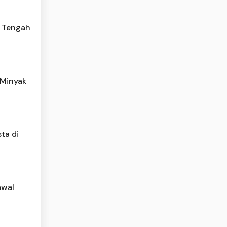
i Tengah
 Minyak
ta di
awal