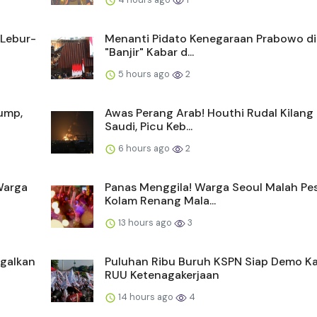
 Lebur-
Menanti Pidato Kenegaraan Prabowo d
"Banjir" Kabar d...
5 hours ago
2
ump,
Awas Perang Arab! Houthi Rudal Kilang
Saudi, Picu Keb...
6 hours ago
2
Warga
Panas Menggila! Warga Seoul Malah Pes
Kolam Renang Mala...
13 hours ago
3
agalkan
Puluhan Ribu Buruh KSPN Siap Demo K
RUU Ketenagakerjaan
14 hours ago
4