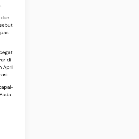
.
 dan
rsebut
epas
ncegat
ar di
 April
asi.
kapal-
 Pada