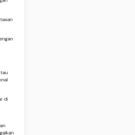
ngan
atasan
dengan
atau
onal
r di
kan
galkan