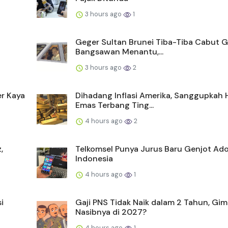
3 hours ago
1
Geger Sultan Brunei Tiba-Tiba Cabut G
Bangsawan Menantu,...
3 hours ago
2
er Kaya
Dihadang Inflasi Amerika, Sanggupkah 
Emas Terbang Ting...
4 hours ago
2
,
Telkomsel Punya Jurus Baru Genjot Ado
Indonesia
4 hours ago
1
i
Gaji PNS Tidak Naik dalam 2 Tahun, Gi
Nasibnya di 2027?
4 hours ago
1