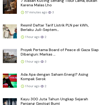
7 Alasan Kucing Senang Tidur Lama, Bukan
Karena Malas Lho
57 minutes ago
3
Resmi! Daftar Tarif Listrik PLN per kWh,
Berlaku Juli-Septem...
1 hour ago
2
Proyek Pertama Board of Peace di Gaza Siap
Dibangun: Markas ...
1 hour ago
3
Ada Apa dengan Saham Energi? Asing
Kompak Serok
1 hour ago
2
Kayu 300 Juta Tahun Ungkap Sejarah
Panjang Geologi Bumi