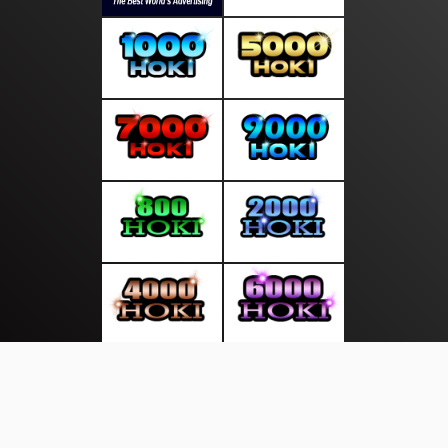
About Us
·
Contact Us
·
Terms & Conditions
·