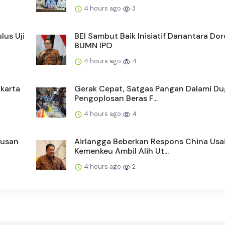
4 hours ago
3
lus Uji
BEI Sambut Baik Inisiatif Danantara Do
BUMN IPO
4 hours ago
4
akarta
Gerak Cepat, Satgas Pangan Dalami D
Pengoplosan Beras F...
4 hours ago
4
tusan
Airlangga Beberkan Respons China Usa
Kemenkeu Ambil Alih Ut...
4 hours ago
2