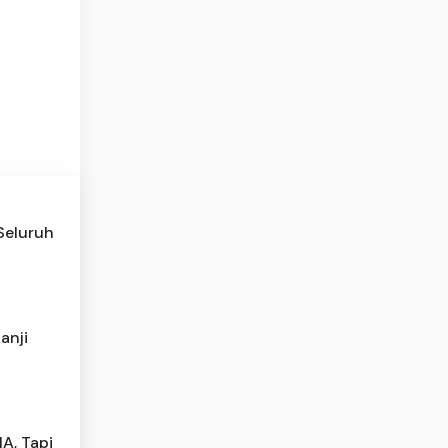
Seluruh
anji
A, Tapi