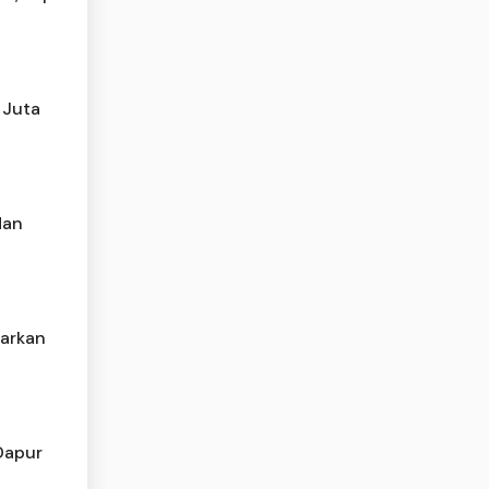
 Juta
dan
warkan
Dapur