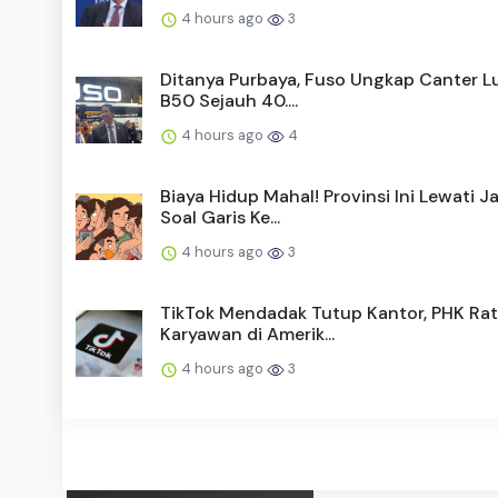
4 hours ago
3
Ditanya Purbaya, Fuso Ungkap Canter Lu
B50 Sejauh 40....
4 hours ago
4
Biaya Hidup Mahal! Provinsi Ini Lewati J
Soal Garis Ke...
4 hours ago
3
TikTok Mendadak Tutup Kantor, PHK Ra
Karyawan di Amerik...
4 hours ago
3