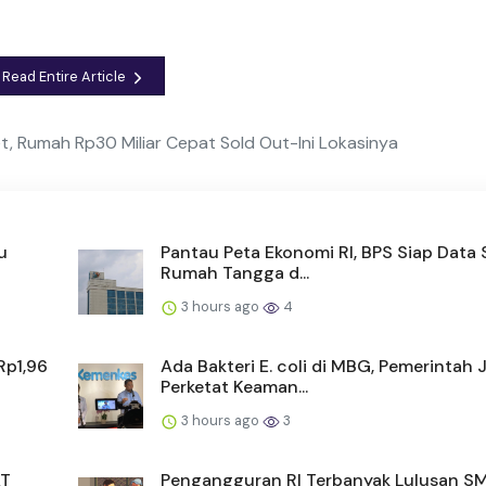
Read Entire Article
t, Rumah Rp30 Miliar Cepat Sold Out-Ini Lokasinya
u
Pantau Peta Ekonomi RI, BPS Siap Data 
Rumah Tangga d...
3 hours ago
4
Rp1,96
Ada Bakteri E. coli di MBG, Pemerintah J
Perketat Keaman...
3 hours ago
3
AT
Pengangguran RI Terbanyak Lulusan SM