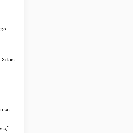
gga
 Selain
sumen
na,"