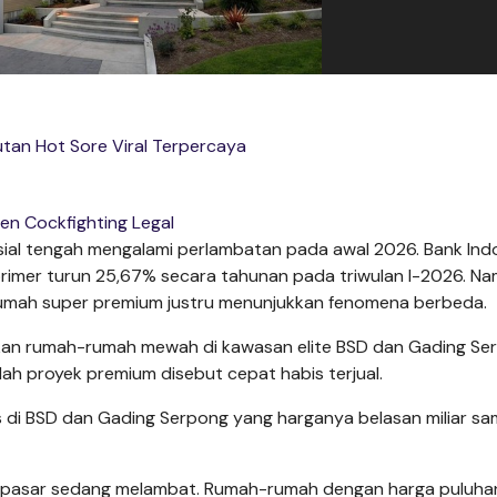
tan Hot Sore Viral Terpercaya
en Cockfighting Legal
nsial tengah mengalami perlambatan pada awal 2026. Bank Ind
 primer turun 25,67% secara tahunan pada triwulan I-2026. Na
umah super premium justru menunjukkan fenomena berbeda.
kan rumah-rumah mewah di kawasan elite BSD dan Gading Se
lah proyek premium disebut cepat habis terjual.
as di BSD dan Gading Serpong yang harganya belasan miliar sa
as pasar sedang melambat. Rumah-rumah dengan harga puluhan