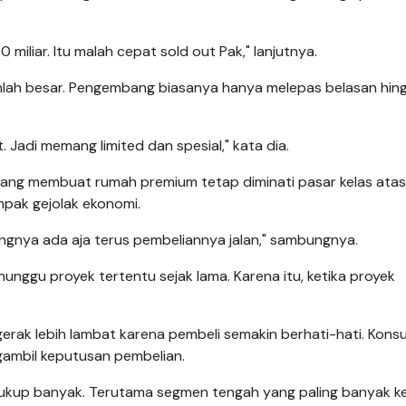
 miliar. Itu malah cepat sold out Pak," lanjutnya.
mlah besar. Pengembang biasanya hanya melepas belasan hin
. Jadi memang limited dan spesial," kata dia.
ang membuat rumah premium tetap diminati pasar kelas atas.
ampak gejolak ekonomi.
angnya ada aja terus pembeliannya jalan," sambungnya.
ggu proyek tertentu sejak lama. Karena itu, ketika proyek
ergerak lebih lambat karena pembeli semakin berhati-hati. Kon
gambil keputusan pembelian.
ukup banyak. Terutama segmen tengah yang paling banyak ke