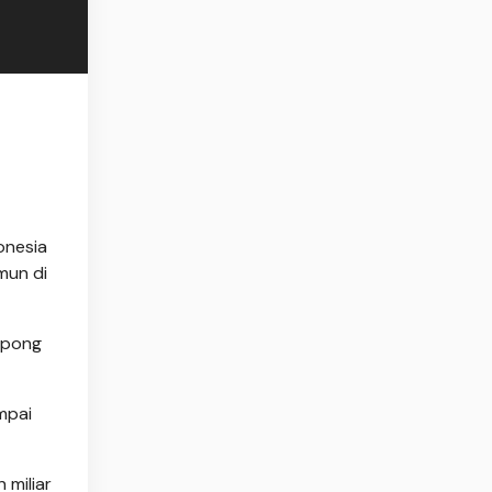
onesia
mun di
rpong
mpai
 miliar