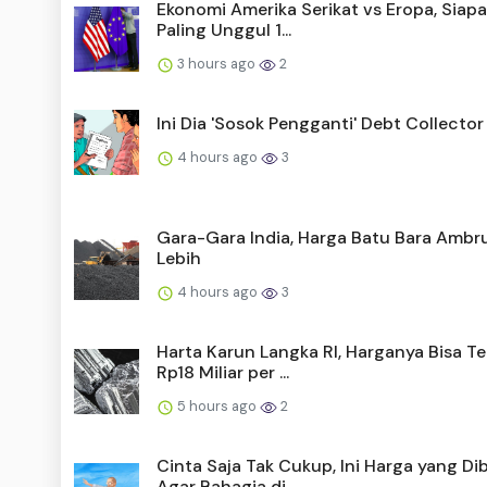
Ekonomi Amerika Serikat vs Eropa, Siap
Paling Unggul 1...
3 hours ago
2
Ini Dia 'Sosok Pengganti' Debt Collector
4 hours ago
3
Gara-Gara India, Harga Batu Bara Ambr
Lebih
4 hours ago
3
Harta Karun Langka RI, Harganya Bisa 
Rp18 Miliar per ...
5 hours ago
2
Cinta Saja Tak Cukup, Ini Harga yang Di
Agar Bahagia di...