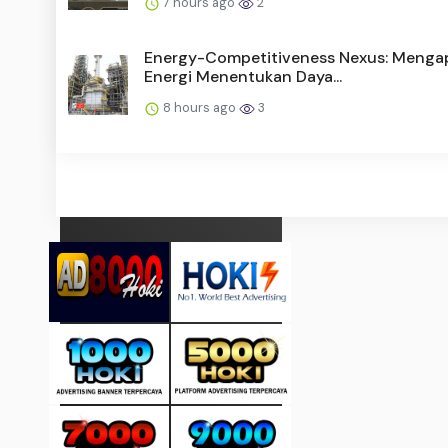
7 hours ago
2
Energy-Competitiveness Nexus: Menga
Energi Menentukan Daya...
8 hours ago
3