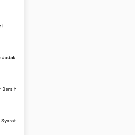
ni
endadak
 Bersih
i Syarat