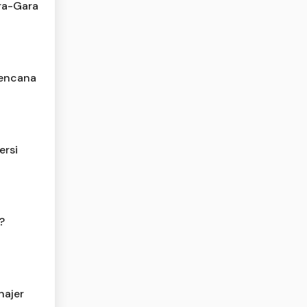
ra-Gara
Bencana
ersi
?
najer