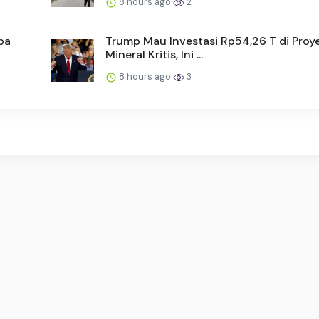
8 hours ago
2
pa
Trump Mau Investasi Rp54,26 T di Proy
Mineral Kritis, Ini ...
8 hours ago
3