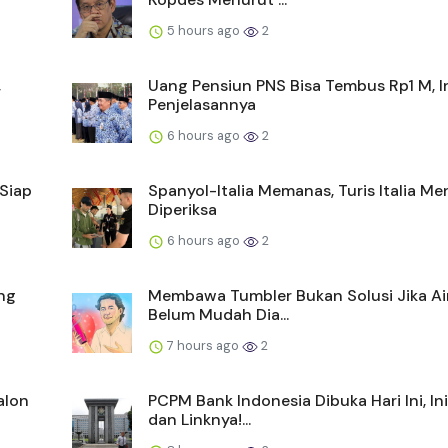
5 hours ago
2
,
Uang Pensiun PNS Bisa Tembus Rp1 M, I
Penjelasannya
6 hours ago
2
-Siap
Spanyol-Italia Memanas, Turis Italia M
Diperiksa
6 hours ago
2
ng
Membawa Tumbler Bukan Solusi Jika Air
Belum Mudah Dia...
7 hours ago
2
alon
PCPM Bank Indonesia Dibuka Hari Ini, In
dan Linknya!...