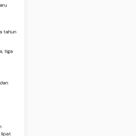
aru
ua tahun
, tiga
 dan
n
lipat