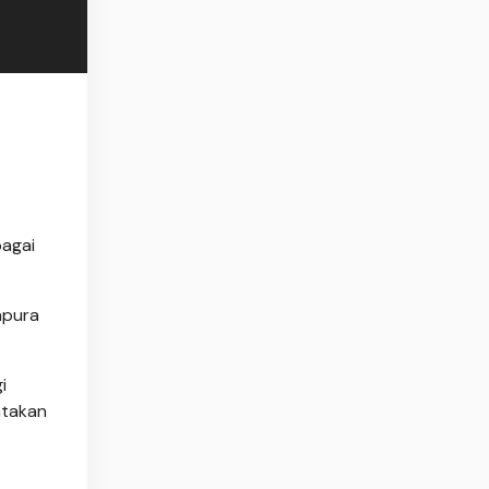
bagai
apura
i
atakan