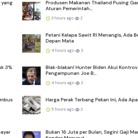
a yang
Produsen Makanan Thailand Pusing Ga
Aturan Pemerintah...
3 hours ago
2
Petani Kelapa Sawit RI Menangis, Ada 
Depan Mata
4 hours ago
3
uk 3%
Blak-blakan! Hunter Biden Akui Kontrov
Pengampunan Joe B...
4 hours ago
2
Tembus
Harga Perak Terbang Pekan Ini, Ada Apa
5 hours ago
2
bayar
Bukan 16 Juta per Bulan, Segini Gaji Ma
Kopdes Menurut ...